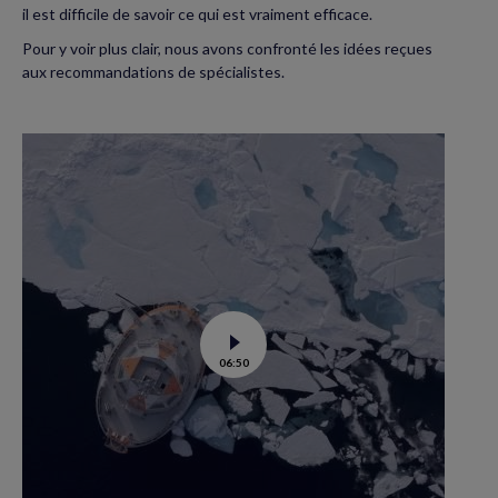
il est difficile de savoir ce qui est vraiment efficace.
Pour y voir plus clair, nous avons confronté les idées reçues
aux recommandations de spécialistes.
Voir
06:50
la
vidéo
de
Tara
Polar
station
:
un
labo
flottant