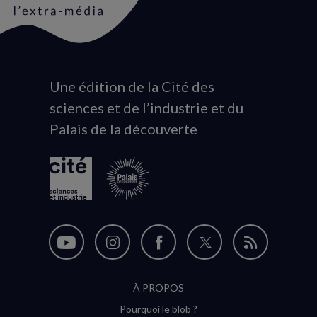
Une édition de la Cité des
Animation
sciences et de l’industrie et du
du
Palais de la découverte
logo
Nous
Nous
Nous
Nous
Flux
suivre
suivre
suivre
suivre
RSS
À PROPOS
sur
sur
sur
sur
Pourquoi le blob ?
YouTube
Instagram
Facebook
Twitter