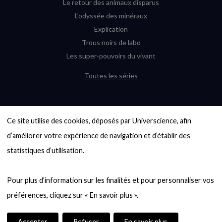
Le retour des animaux disparus
L’odyssée des minéraux
Explication
Trous noirs de labo
Les super-pouvoirs du vivant
Toutes les séries
DERNIÈRES ENQUÊTES
Ce site utilise des cookies, déposés par Universcience, afin 
6000 exoplanètes, et pas de « Terre »
en vue ?
d’améliorer votre expérience de navigation et d’établir des 
Quel avenir pour les cryptos ?
statistiques d’utilisation.

Un loup préhistorique ressuscité ? La
désextinction en question
Pour plus d’information sur les finalités et pour personnaliser vos 
Entre mathématiques et politique : la
quête d’un vote équitable
Évaluer l’intelligence humaine : un vrai
casse-tête
Accepter
Refuser
En savoir plus