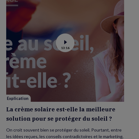
Voir
13:16
la
vidéo
de
La
crème
solaire
est-
elle
la
meilleure
solution
pour
se
Explication
protéger
du
La crème solaire est-elle la meilleure
soleil
?
solution pour se protéger du soleil ?
On croit souvent bien se protéger du soleil. Pourtant, entre
les idées reçues, les conseils contradictoires et le marketing,