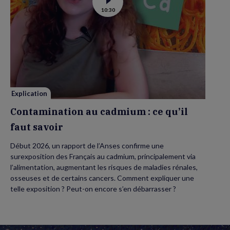
Voir
10:30
la
vidéo
de
Contamination
au
cadmium :
ce
qu’il
faut
savoir
Explication
Contamination au cadmium : ce qu’il
faut savoir
Début 2026, un rapport de l’Anses confirme une
surexposition des Français au cadmium, principalement via
l’alimentation, augmentant les risques de maladies rénales,
osseuses et de certains cancers. Comment expliquer une
telle exposition ? Peut-on encore s’en débarrasser ?