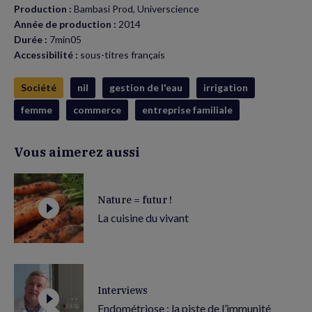
Production :
Bambasi Prod, Universcience
Année de production :
2014
Durée :
7min05
Accessibilité :
sous-titres français
Société
nil
gestion de l'eau
irrigation
femme
commerce
entreprise familiale
Vous aimerez aussi
Nature = futur !
La cuisine du vivant
Interviews
Endométriose : la piste de l’immunité