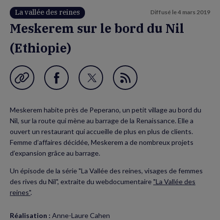
La vallée des reines
Diffusé le
4 mars 2019
Meskerem sur le bord du Nil
(Ethiopie)
Garder en favori
Partager
Partager
Flux
sur
sur
RSS
Meskerem habite près de Peperano, un petit village au bord du
Facebook
Twitter
Nil, sur la route qui mène au barrage de la Renaissance. Elle a
(nouvelle
(nouvelle
ouvert un restaurant qui accueille de plus en plus de clients.
Femme d’affaires décidée, Meskerem a de nombreux projets
fenêtre)
fenêtre)
d’expansion grâce au barrage.
Un épisode de la série "La Vallée des reines, visages de femmes
des rives du Nil", extraite du webdocumentaire
"La Vallée des
reines"
.
Réalisation :
Anne-Laure Cahen