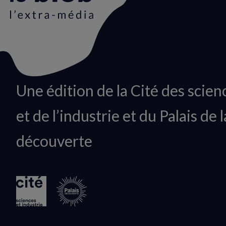
Animation
Une édition de la Cité des scien
du
et de l’industrie et du Palais de l
logo
découverte