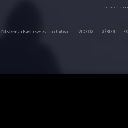
Le blob, c’est quo
 Nikolaïvitch Kudriakov, administrateur
VIDÉOS
SÉRIES
F