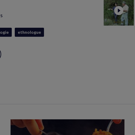
is
ogie
ethnologue
ux
S