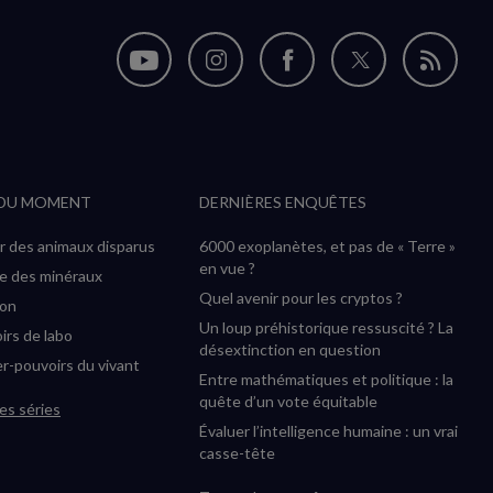
Nous
Nous
Nous
Nous
Flux
suivre
suivre
suivre
suivre
RSS
sur
sur
sur
sur
YouTube
Instagram
Facebook
Twitter
 DU MOMENT
DERNIÈRES ENQUÊTES
(nouvelle
(nouvelle
(nouvelle
(nouvelle
fenêtre)
fenêtre)
fenêtre)
fenêtre)
r des animaux disparus
6000 exoplanètes, et pas de « Terre »
en vue ?
ée des minéraux
Quel avenir pour les cryptos ?
ion
Un loup préhistorique ressuscité ? La
irs de labo
désextinction en question
r-pouvoirs du vivant
Entre mathématiques et politique : la
quête d’un vote équitable
es séries
Évaluer l’intelligence humaine : un vrai
casse-tête