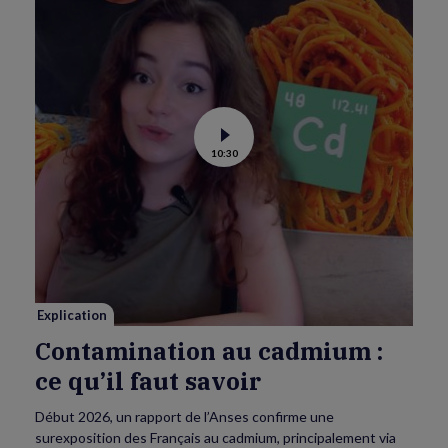
Voir
10:30
la
vidéo
de
Contamination
au
cadmium :
ce
qu’il
faut
savoir
Explication
Contamination au cadmium :
ce qu’il faut savoir
Début 2026, un rapport de l’Anses confirme une
surexposition des Français au cadmium, principalement via