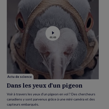
Voir
01:03
la
vidéo
de
Dans
les
yeux
d’un
pigeon
Actu de science
Dans les yeux d’un pigeon
Voir à travers les yeux d’un pigeon en vol ? Des chercheurs
canadiens y sont parvenus grâce à une mini-caméra et des
capteurs embarqués.