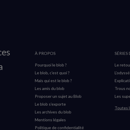
ces
À PROPOS
SÉRIES
a
Pourquoi le blob ?
Le retou
Le blob, c'est quoi ?
L’odyss
Mais qui est le blob ?
Explicat
Les amis du blob
Trous no
Proposer un sujet au Blob
Les supe
Le blob s'exporte
Toutes l
Les archives du blob
Mentions légales
Politique de confidentialité