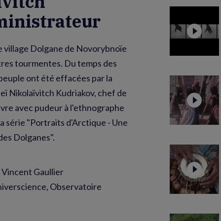
ïvitch
ministrateur
le village Dolgane de Novorybnoïe
utres tourmentes. Du temps des
peuple ont été effacées par la
ï Nikolaïvitch Kudriakov, chef de
 ouvre avec pudeur à l'ethnographe
a série "Portraits d'Arctique - Une
des Dolganes".
 Vincent Gaullier
niverscience, Observatoire