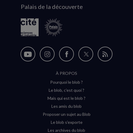
Palais de la découverte
logo
Nous
Nous
Nous
Nous
Flux
suivre
suivre
suivre
suivre
RSS
À PROPOS
sur
sur
sur
sur
Pourquoi le blob ?
YouTube
Instagram
Facebook
Twitter
Le blob, c'est quoi ?
(nouvelle
(nouvelle
(nouvelle
(nouvelle
Mais qui est le blob ?
fenêtre)
fenêtre)
fenêtre)
fenêtre)
Les amis du blob
Proposer un sujet au Blob
Le blob s'exporte
Les archives du blob