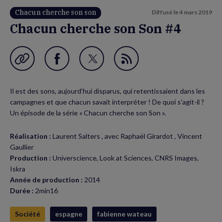
Chacun cherche son son
Diffusé le
4 mars 2019
Chacun cherche son Son #4
Garder en favori
Partager
Partager
Flux
sur
sur
RSS
Il est des sons, aujourd’hui disparus, qui retentissaient dans les
Facebook
Twitter
campagnes et que chacun savait interpréter ! De quoi s’agit-il ?
(nouvelle
(nouvelle
Un épisode de la série « Chacun cherche son Son ».
fenêtre)
fenêtre)
Réalisation :
Laurent Salters , avec Raphaël Girardot , Vincent
Gaullier
Production :
Universcience, Look at Sciences, CNRS Images,
Iskra
Année de production :
2014
Durée :
2min16
Société
espagne
fabienne wateau