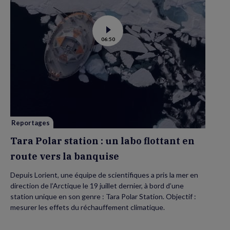
Voir
06:50
la
vidéo
de
Tara
Polar
station
:
un
labo
flottant
en
route
vers
Reportages
la
banquise
Tara Polar station : un labo flottant en
route vers la banquise
Depuis Lorient, une équipe de scientifiques a pris la mer en
direction de l’Arctique le 19 juillet dernier, à bord d’une
station unique en son genre : Tara Polar Station. Objectif :
mesurer les effets du réchauffement climatique.