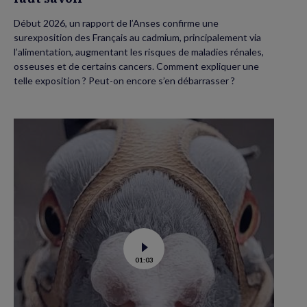
Début 2026, un rapport de l’Anses confirme une
surexposition des Français au cadmium, principalement via
l’alimentation, augmentant les risques de maladies rénales,
osseuses et de certains cancers. Comment expliquer une
telle exposition ? Peut-on encore s’en débarrasser ?
Voir
01:03
la
vidéo
de
Dans
les
yeux