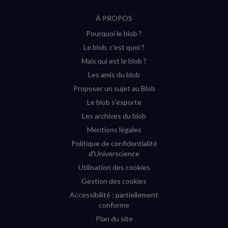
suivre
suivre
suivre
suivre
RSS
À PROPOS
sur
sur
sur
sur
Pourquoi le blob ?
YouTube
Instagram
Facebook
Twitter
Le blob, c'est quoi ?
(nouvelle
(nouvelle
(nouvelle
(nouvelle
Mais qui est le blob ?
fenêtre)
fenêtre)
fenêtre)
fenêtre)
Les amis du blob
Proposer un sujet au Blob
Le blob s'exporte
Les archives du blob
Mentions légales
Politique de confidentialité
d'Universcience
Utilisation des cookies
Gestion des cookies
Accessibilité : partiellement
conforme
Plan du site