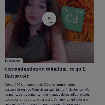
Voir
10:30
la
vidéo
de
Contamination
au
cadmium :
ce
qu’il
faut
savoir
Explication
Contamination au cadmium : ce qu’il
faut savoir
Début 2026, un rapport de l’Anses confirme une
surexposition des Français au cadmium, principalement via
l’alimentation, augmentant les risques de maladies rénales,
osseuses et de certains cancers. Comment expliquer une
telle exposition ? Peut-on encore s’en débarrasser ?