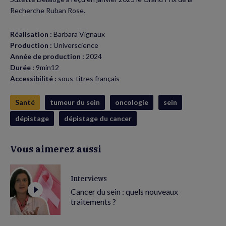
Recherche Ruban Rose.
Réalisation :
Barbara Vignaux
Production :
Universcience
Année de production :
2024
Durée :
9min12
Accessibilité :
sous-titres français
Santé
tumeur du sein
oncologie
sein
dépistage
dépistage du cancer
Vous aimerez aussi
Interviews
Cancer du sein : quels nouveaux
traitements ?