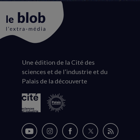
Une édition de la Cité des
Animation
sciences et de l’industrie et du
du
Palais de la découverte
logo
Nous
Nous
Nous
Nous
Flux