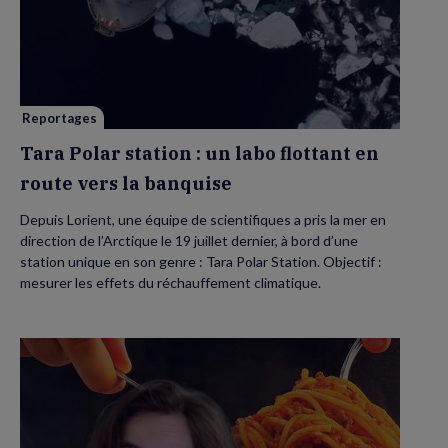
Polar
station
:
un
labo
flottant
en
route
vers
Reportages
la
banquise
Tara Polar station : un labo flottant en
route vers la banquise
Depuis Lorient, une équipe de scientifiques a pris la mer en
direction de l’Arctique le 19 juillet dernier, à bord d’une
station unique en son genre : Tara Polar Station. Objectif :
mesurer les effets du réchauffement climatique.