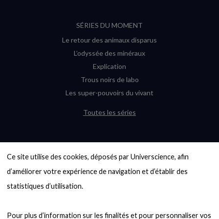
SÉRIES DU MOMENT
Le retour des animaux disparus
L’odyssée des minéraux
Explication
Trous noirs de labo
Les super-pouvoirs du vivant
Toutes les séries
DERNIÈRES ENQUÊTES
Ce site utilise des cookies, déposés par Universcience, afin 
6000 exoplanètes, et pas de « Terre »
en vue ?
d’améliorer votre expérience de navigation et d’établir des 
Quel avenir pour les cryptos ?
statistiques d’utilisation.

Un loup préhistorique ressuscité ? La
désextinction en question
Pour plus d’information sur les finalités et pour personnaliser vos 