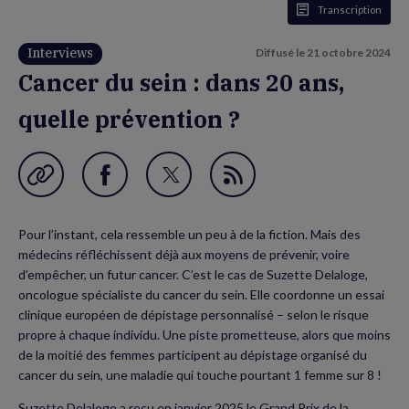
Transcription
Interviews
Diffusé le
21 octobre 2024
Cancer du sein : dans 20 ans,
quelle prévention ?
Garder en favori
Partager
Partager
Flux
sur
sur
RSS
Pour l’instant, cela ressemble un peu à de la fiction. Mais des
Facebook
Twitter
médecins réfléchissent déjà aux moyens de prévenir, voire
(nouvelle
(nouvelle
d’empêcher, un futur cancer. C’est le cas de Suzette Delaloge,
oncologue spécialiste du cancer du sein. Elle coordonne un essai
fenêtre)
fenêtre)
clinique européen de dépistage personnalisé – selon le risque
propre à chaque individu. Une piste prometteuse, alors que moins
de la moitié des femmes participent au dépistage organisé du
cancer du sein, une maladie qui touche pourtant 1 femme sur 8 !
Suzette Delaloge a reçu en janvier 2025 le Grand Prix de la