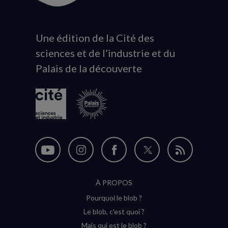
Une édition de la Cité des
Animation
sciences et de l’industrie et du
du
Palais de la découverte
logo
Nous
Nous
Nous
Nous
Flux
suivre
suivre
suivre
suivre
RSS
À PROPOS
sur
sur
sur
sur
Pourquoi le blob ?
YouTube
Instagram
Facebook
Twitter
Le blob, c'est quoi ?
(nouvelle
(nouvelle
(nouvelle
(nouvelle
Mais qui est le blob ?