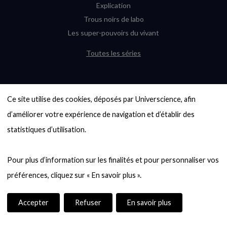
Explication
Trous noirs de labo
Les super-pouvoirs du vivant
Toutes les séries
DERNIÈRES ENQUÊTES
Ce site utilise des cookies, déposés par Universcience, afin 
6000 exoplanètes, et pas de « Terre »
en vue ?
d’améliorer votre expérience de navigation et d’établir des 
Quel avenir pour les cryptos ?
statistiques d’utilisation.

Un loup préhistorique ressuscité ? La
désextinction en question
Pour plus d’information sur les finalités et pour personnaliser vos 
Entre mathématiques et politique : la
quête d’un vote équitable
Évaluer l’intelligence humaine : un vrai
casse-tête
Accepter
Refuser
En savoir plus
Toutes les enquêtes