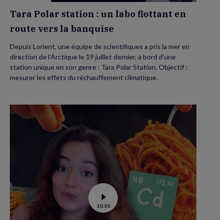
la
banquise
Tara Polar station : un labo flottant en
route vers la banquise
Depuis Lorient, une équipe de scientifiques a pris la mer en
direction de l’Arctique le 19 juillet dernier, à bord d’une
station unique en son genre : Tara Polar Station. Objectif :
mesurer les effets du réchauffement climatique.
Voir
10:30
la
vidéo
de