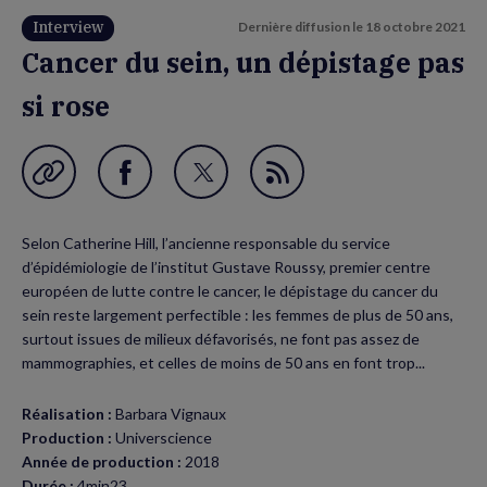
Interview
Dernière diffusion le
18 octobre 2021
Cancer du sein, un dépistage pas
si rose
Garder en favori
Partager
Partager
Flux
sur
sur
RSS
Selon Catherine Hill, l’ancienne responsable du service
Facebook
Twitter
d’épidémiologie de l’institut Gustave Roussy, premier centre
(nouvelle
(nouvelle
européen de lutte contre le cancer, le dépistage du cancer du
sein reste largement perfectible : les femmes de plus de 50 ans,
fenêtre)
fenêtre)
surtout issues de milieux défavorisés, ne font pas assez de
mammographies, et celles de moins de 50 ans en font trop...
Réalisation :
Barbara Vignaux
Production :
Universcience
Année de production :
2018
Durée :
4min23