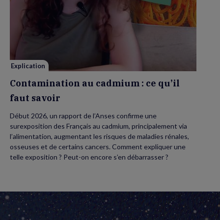
Contamination
au
cadmium :
ce
qu’il
faut
savoir
Explication
Contamination au cadmium : ce qu’il
faut savoir
Début 2026, un rapport de l’Anses confirme une
surexposition des Français au cadmium, principalement via
l’alimentation, augmentant les risques de maladies rénales,
osseuses et de certains cancers. Comment expliquer une
telle exposition ? Peut-on encore s’en débarrasser ?