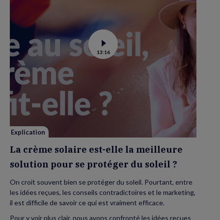
Voir
13:16
la
vidéo
de
La
crème
solaire
est-
elle
la
meilleure
solution
pour
se
Explication
protéger
du
La crème solaire est-elle la meilleure
soleil
?
solution pour se protéger du soleil ?
On croit souvent bien se protéger du soleil. Pourtant, entre
les idées reçues, les conseils contradictoires et le marketing,
il est difficile de savoir ce qui est vraiment efficace.
Pour y voir plus clair, nous avons confronté les idées reçues