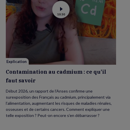
Voir
10:30
la
vidéo
de
Contamination
au
cadmium :
ce
qu’il
faut
savoir
Explication
Contamination au cadmium : ce qu’il
faut savoir
Début 2026, un rapport de l’Anses confirme une
surexposition des Français au cadmium, principalement via
l’alimentation, augmentant les risques de maladies rénales,
osseuses et de certains cancers. Comment expliquer une
telle exposition ? Peut-on encore s’en débarrasser ?