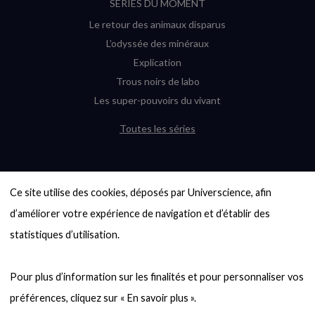
SÉRIES DU MOMENT
Le retour des animaux disparus
L’odyssée des minéraux
Explication
Trous noirs de labo
Les super-pouvoirs du vivant
Toutes les séries
DERNIÈRES ENQUÊTES
Ce site utilise des cookies, déposés par Universcience, afin 
6000 exoplanètes, et pas de « Terre »
en vue ?
d’améliorer votre expérience de navigation et d’établir des 
Quel avenir pour les cryptos ?
statistiques d’utilisation.

Un loup préhistorique ressuscité ? La
désextinction en question
Pour plus d’information sur les finalités et pour personnaliser vos 
Entre mathématiques et politique : la
quête d’un vote équitable