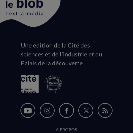
Une édition de la Cité des
Animation
sciences et de l’industrie et du
du
Palais de la découverte
logo
Nous
Nous
Nous
Nous
Flux
suivre
suivre
suivre
suivre
RSS
À PROPOS
sur
sur
sur
sur