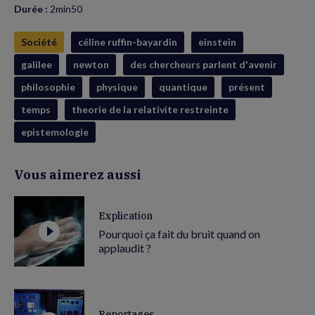
Durée :
2min50
Société
céline ruffin-bayardin
einstein
galilee
newton
des chercheurs parlent d'avenir
philosophie
physique
quantique
présent
temps
theorie de la relativite restreinte
epistemologie
Vous aimerez aussi
Explication
Pourquoi ça fait du bruit quand on
applaudit ?
Reportages