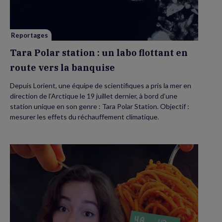
un
labo
flottant
en
route
vers
Reportages
la
banquise
Tara Polar station : un labo flottant en
route vers la banquise
Depuis Lorient, une équipe de scientifiques a pris la mer en
direction de l’Arctique le 19 juillet dernier, à bord d’une
station unique en son genre : Tara Polar Station. Objectif :
mesurer les effets du réchauffement climatique.