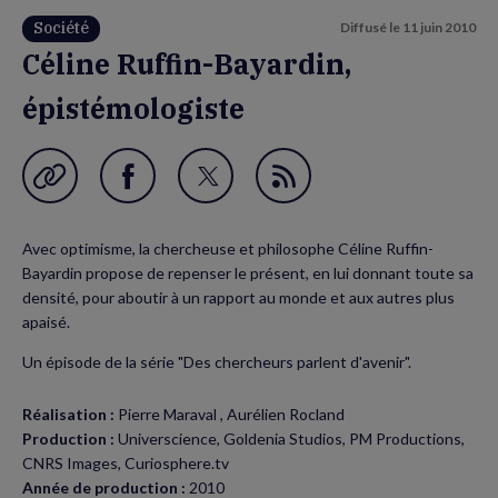
Société
Diffusé le
11 juin 2010
Céline Ruffin-Bayardin,
épistémologiste
Garder en favori
Partager
Partager
Flux
sur
sur
RSS
Avec optimisme, la chercheuse et philosophe Céline Ruffin-
Facebook
Twitter
Bayardin propose de repenser le présent, en lui donnant toute sa
(nouvelle
(nouvelle
densité, pour aboutir à un rapport au monde et aux autres plus
apaisé.
fenêtre)
fenêtre)
Un épisode de la série "Des chercheurs parlent d'avenir".
Réalisation :
Pierre Maraval , Aurélien Rocland
Production :
Universcience, Goldenia Studios, PM Productions,
CNRS Images, Curiosphere.tv
Année de production :
2010