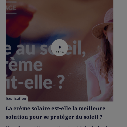
Voir
13:16
la
vidéo
de
La
crème
solaire
est-
elle
la
meilleure
solution
pour
se
Explication
protéger
du
La crème solaire est-elle la meilleure
soleil
?
solution pour se protéger du soleil ?