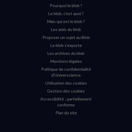
Pourquoi le blob ?
YouTube
Instagram
Facebook
Twitter
Le blob, c'est quoi ?
(nouvelle
(nouvelle
(nouvelle
(nouvelle
Mais qui est le blob ?
fenêtre)
fenêtre)
fenêtre)
fenêtre)
Les amis du blob
Proposer un sujet au Blob
Le blob s'exporte
Les archives du blob
Mentions légales
Politique de confidentialité
d'Universcience
Utilisation des cookies
Gestion des cookies
Accessibilité : partiellement
conforme
Plan du site