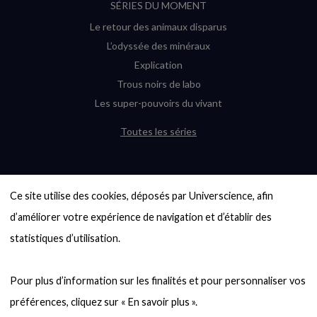
SÉRIES DU MOMENT
Le retour des animaux disparus
L’odyssée des minéraux
Explication
Trous noirs de labo
Les super-pouvoirs du vivant
Toutes les séries
DERNIÈRES ENQUÊTES
Ce site utilise des cookies, déposés par Universcience, afin 
6000 exoplanètes, et pas de « Terre »
en vue ?
d’améliorer votre expérience de navigation et d’établir des 
Quel avenir pour les cryptos ?
statistiques d’utilisation.

Un loup préhistorique ressuscité ? La
désextinction en question
Pour plus d’information sur les finalités et pour personnaliser vos 
Entre mathématiques et politique : la
quête d’un vote équitable