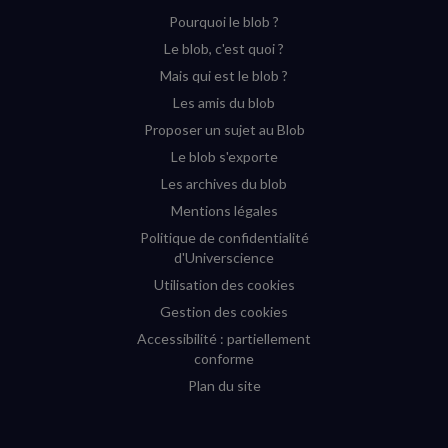
sur
sur
sur
sur
Pourquoi le blob ?
YouTube
Instagram
Facebook
Twitter
Le blob, c'est quoi ?
(nouvelle
(nouvelle
(nouvelle
(nouvelle
Mais qui est le blob ?
fenêtre)
fenêtre)
fenêtre)
fenêtre)
Les amis du blob
Proposer un sujet au Blob
Le blob s'exporte
Les archives du blob
Mentions légales
Politique de confidentialité
d'Universcience
Utilisation des cookies
Gestion des cookies
Accessibilité : partiellement
conforme
Plan du site