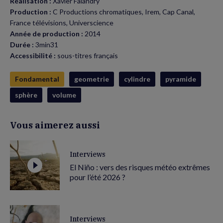
Réalisation :
Xavier Falandry
Production :
C Productions chromatiques, Irem, Cap Canal,
France télévisions, Universcience
Année de production :
2014
Durée :
3min31
Accessibilité :
sous-titres français
Fondamental
geometrie
cylindre
pyramide
sphère
volume
Vous aimerez aussi
Interviews
El Niño : vers des risques météo extrêmes
pour l’été 2026 ?
Interviews