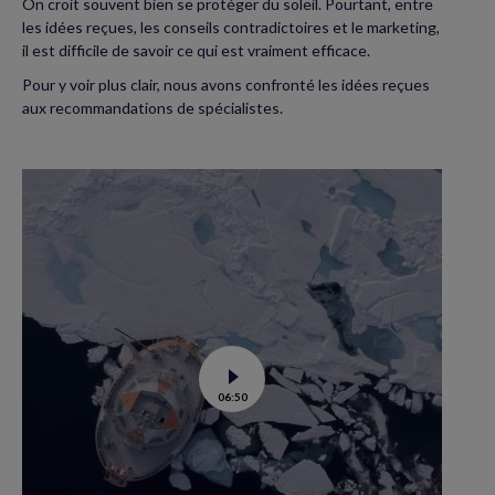
On croit souvent bien se protéger du soleil. Pourtant, entre
les idées reçues, les conseils contradictoires et le marketing,
il est difficile de savoir ce qui est vraiment efficace.
Pour y voir plus clair, nous avons confronté les idées reçues
aux recommandations de spécialistes.
Voir
06:50
la
vidéo
de
Tara
Polar
station
: