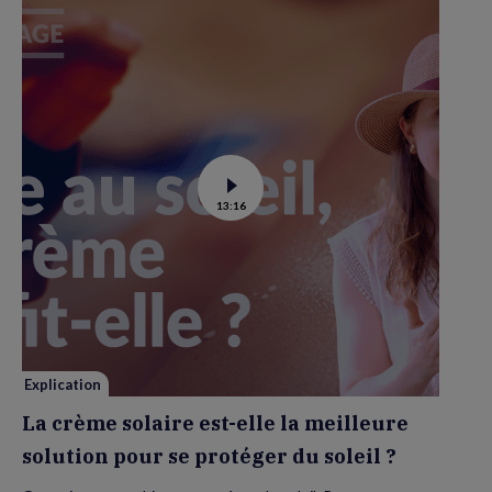
Voir
13:16
la
vidéo
de
La
crème
solaire
est-
elle
la
meilleure
solution
pour
se
Explication
protéger
du
La crème solaire est-elle la meilleure
soleil
?
solution pour se protéger du soleil ?