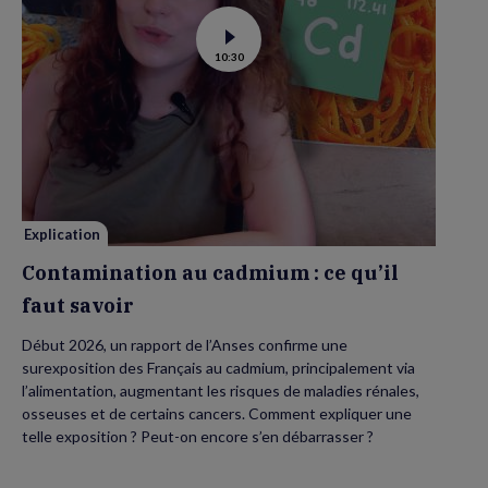
Voir
10:30
la
vidéo
de
Contamination
au
cadmium :
ce
qu’il
faut
savoir
Explication
Contamination au cadmium : ce qu’il
faut savoir
Début 2026, un rapport de l’Anses confirme une
surexposition des Français au cadmium, principalement via
l’alimentation, augmentant les risques de maladies rénales,
osseuses et de certains cancers. Comment expliquer une
telle exposition ? Peut-on encore s’en débarrasser ?