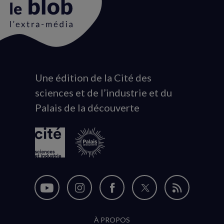
Une édition de la Cité des
Animation
sciences et de l’industrie et du
du
Palais de la découverte
logo
Nous
Nous
Nous
Nous
Flux
suivre
suivre
suivre
suivre
RSS
À PROPOS