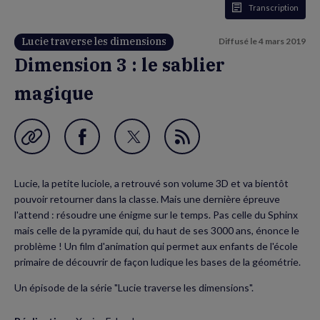
Transcription
Lucie traverse les dimensions
Diffusé le
4 mars 2019
Dimension 3 : le sablier
magique
Garder en favori
Partager
Partager
Flux
sur
sur
RSS
Lucie, la petite luciole, a retrouvé son volume 3D et va bientôt
Facebook
Twitter
pouvoir retourner dans la classe. Mais une dernière épreuve
(nouvelle
(nouvelle
l'attend : résoudre une énigme sur le temps. Pas celle du Sphinx
mais celle de la pyramide qui, du haut de ses 3000 ans, énonce le
fenêtre)
fenêtre)
problème ! Un film d'animation qui permet aux enfants de l'école
primaire de découvrir de façon ludique les bases de la géométrie.
Un épisode de la série "Lucie traverse les dimensions".