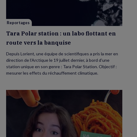
un
labo
flottant
en
route
vers
Reportages
la
banquise
Tara Polar station : un labo flottant en
route vers la banquise
Depuis Lorient, une équipe de scientifiques a pris la mer en
direction de l’Arctique le 19 juillet dernier, à bord d’une
station unique en son genre : Tara Polar Station. Objectif :
mesurer les effets du réchauffement climatique.