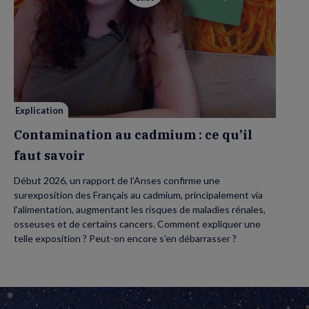
vidéo
de
Contamination
au
cadmium :
ce
qu’il
faut
savoir
Explication
Contamination au cadmium : ce qu’il
faut savoir
Début 2026, un rapport de l’Anses confirme une
surexposition des Français au cadmium, principalement via
l’alimentation, augmentant les risques de maladies rénales,
osseuses et de certains cancers. Comment expliquer une
telle exposition ? Peut-on encore s’en débarrasser ?