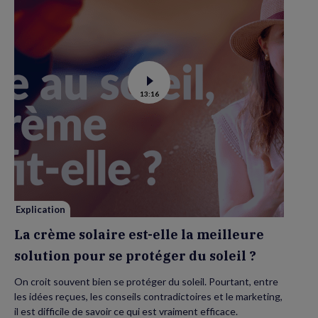
Voir
13:16
la
vidéo
de
La
crème
solaire
est-
elle
la
meilleure
solution
pour
se
Explication
protéger
du
La crème solaire est-elle la meilleure
soleil
?
solution pour se protéger du soleil ?
On croit souvent bien se protéger du soleil. Pourtant, entre
les idées reçues, les conseils contradictoires et le marketing,
il est difficile de savoir ce qui est vraiment efficace.