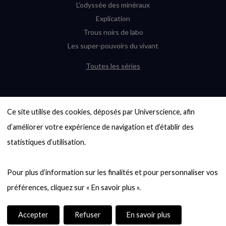
L’odyssée des minéraux
Explication
Trous noirs de labo
Les super-pouvoirs du vivant
Toutes les séries
DERNIÈRES ENQUÊTES
Ce site utilise des cookies, déposés par Universcience, afin 
6000 exoplanètes, et pas de « Terre »
en vue ?
d’améliorer votre expérience de navigation et d’établir des 
Quel avenir pour les cryptos ?
statistiques d’utilisation.

Un loup préhistorique ressuscité ? La
désextinction en question
Pour plus d’information sur les finalités et pour personnaliser vos 
Entre mathématiques et politique : la
quête d’un vote équitable
Évaluer l’intelligence humaine : un vrai
casse-tête
Accepter
Refuser
En savoir plus