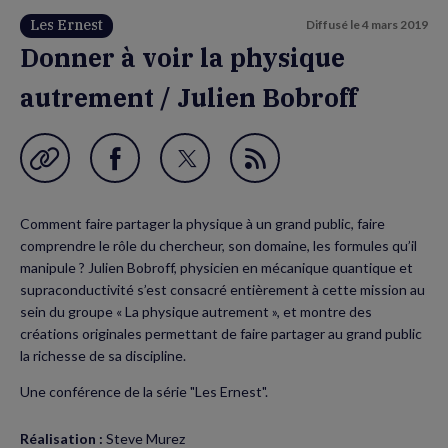
Les Ernest
Diffusé le
4 mars 2019
Donner à voir la physique
autrement / Julien Bobroff
Garder en favori
Partager
Partager
Flux
sur
sur
RSS
Comment faire partager la physique à un grand public, faire
Facebook
Twitter
comprendre le rôle du chercheur, son domaine, les formules qu’il
(nouvelle
(nouvelle
manipule ? Julien Bobroff, physicien en mécanique quantique et
supraconductivité s’est consacré entièrement à cette mission au
fenêtre)
fenêtre)
sein du groupe « La physique autrement », et montre des
créations originales permettant de faire partager au grand public
la richesse de sa discipline.
Une conférence de la série "Les Ernest".
Réalisation :
Steve Murez