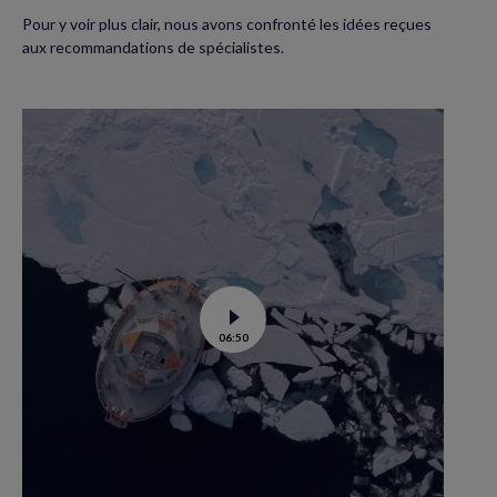
Pour y voir plus clair, nous avons confronté les idées reçues
aux recommandations de spécialistes.
Voir
06:50
la
vidéo
de
Tara
Polar
station
:
un
labo
flottant
en