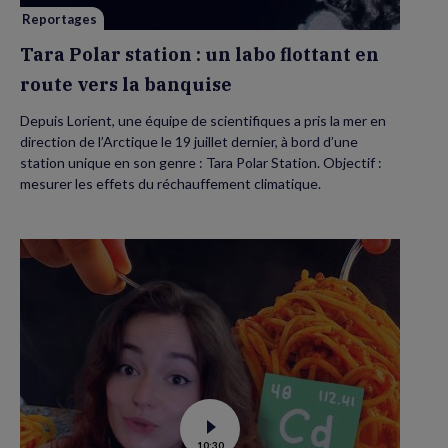
route
vers
Reportages
la
banquise
Tara Polar station : un labo flottant en
route vers la banquise
Depuis Lorient, une équipe de scientifiques a pris la mer en
direction de l’Arctique le 19 juillet dernier, à bord d’une
station unique en son genre : Tara Polar Station. Objectif :
mesurer les effets du réchauffement climatique.
Voir
10:30
la