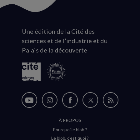
Une édition de la Cité des
Animation
sciences et de l’industrie et du
du
Palais de la découverte
logo
Nous
Nous
Nous
Nous
Flux
suivre
suivre
suivre
suivre
RSS
À PROPOS
sur
sur
sur
sur
Pourquoi le blob ?
YouTube
Instagram
Facebook
Twitter
Le blob, c'est quoi ?