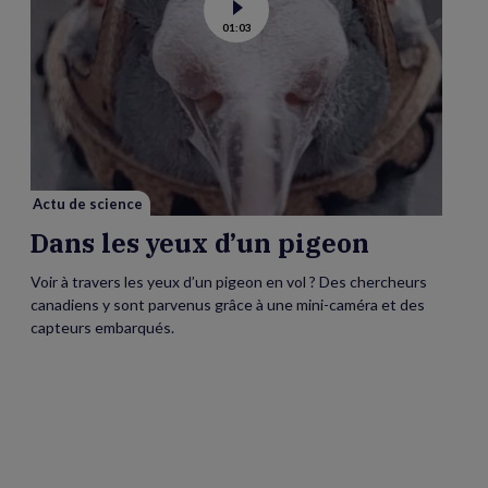
Voir
01:03
la
vidéo
de
Dans
les
yeux
d’un
pigeon
Actu de science
Dans les yeux d’un pigeon
Voir à travers les yeux d’un pigeon en vol ? Des chercheurs
canadiens y sont parvenus grâce à une mini-caméra et des
capteurs embarqués.