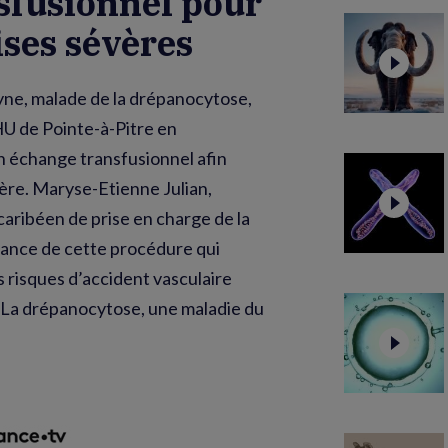
sfusionnel pour
ises sévères
lyne, malade de la drépanocytose,
HU de Pointe-à-Pitre en
n échange transfusionnel afin
vère. Maryse-Etienne Julian,
caribéen de prise en charge de la
tance de cette procédure qui
risques d’accident vasculaire
 « La drépanocytose, une maladie du