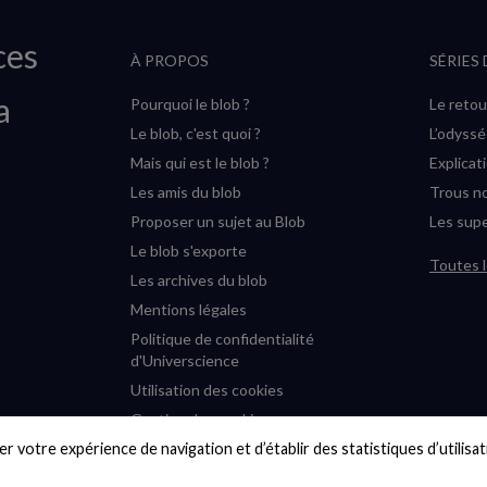
ces
À PROPOS
SÉRIES
a
Pourquoi le blob ?
Le retou
Le blob, c'est quoi ?
L’odyss
Mais qui est le blob ?
Explicat
Les amis du blob
Trous no
Proposer un sujet au Blob
Les supe
Le blob s'exporte
Toutes l
Les archives du blob
Mentions légales
Politique de confidentialité
d'Universcience
Utilisation des cookies
Gestion des cookies
r votre expérience de navigation et d’établir des statistiques d’utilisati
Accessibilité : partiellement
conforme