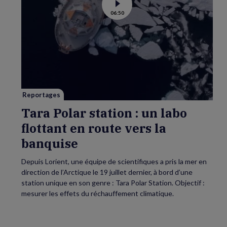
Voir
06:50
la
vidéo
de
Tara
Polar
station
:
un
labo
flottant
en
route
vers
Reportages
la
banquise
Tara Polar station : un labo
flottant en route vers la
banquise
Depuis Lorient, une équipe de scientifiques a pris la mer en
direction de l’Arctique le 19 juillet dernier, à bord d’une
station unique en son genre : Tara Polar Station. Objectif :
mesurer les effets du réchauffement climatique.