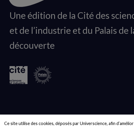
Animation
Une édition de la Cité des scien
du
et de l’industrie et du Palais de l
logo
découverte
Ce site utilise des cookies, déposés par Universcience, afin d’améliore