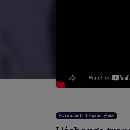
Vivre avec la drépanocytose