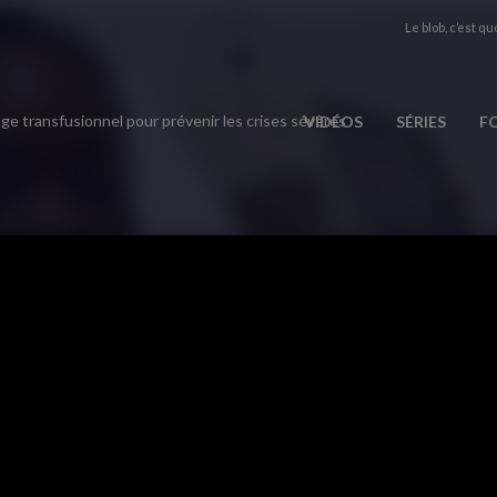
Le blob, c’est quo
ge transfusionnel pour prévenir les crises sévères
VIDÉOS
SÉRIES
F