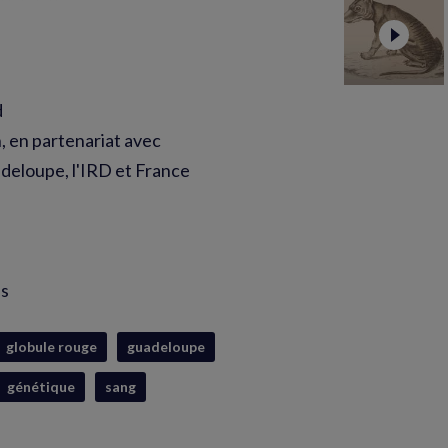
d
 en partenariat avec
deloupe, l'IRD et France
is
globule rouge
guadeloupe
génétique
sang