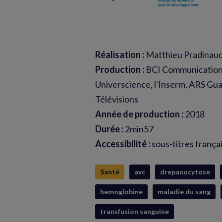
Réalisation :
Matthieu Pradinau
Production :
BCI Communication,
Universcience, l'Inserm, ARS Gua
Télévisions
Année de production :
2018
Durée :
2min57
Accessibilité :
sous-titres frança
Santé
avc
drepanocytose
hemoglobine
maladie du sang
transfusion sanguine