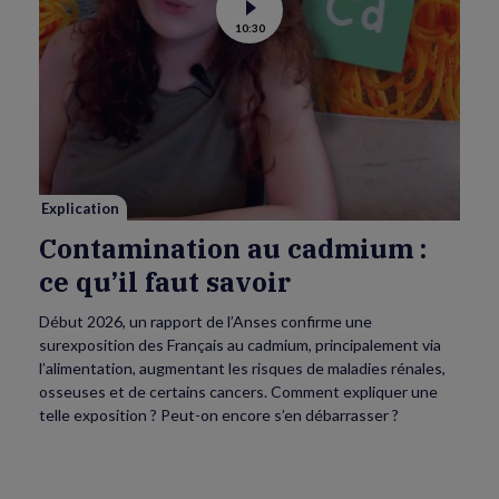
Voir
10:30
la
vidéo
de
Contamination
au
cadmium :
ce
qu’il
faut
savoir
Explication
Contamination au cadmium :
ce qu’il faut savoir
Début 2026, un rapport de l’Anses confirme une
surexposition des Français au cadmium, principalement via
l’alimentation, augmentant les risques de maladies rénales,
osseuses et de certains cancers. Comment expliquer une
telle exposition ? Peut-on encore s’en débarrasser ?