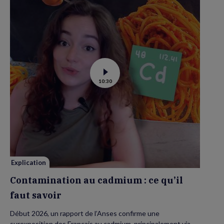
Voir
10:30
la
vidéo
de
Contamination
au
cadmium :
ce
qu’il
faut
savoir
Explication
Contamination au cadmium : ce qu’il
faut savoir
Début 2026, un rapport de l’Anses confirme une
surexposition des Français au cadmium, principalement via