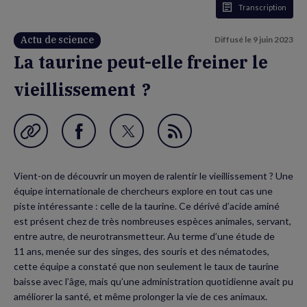
Transcription
Actu de science
Diffusé le
9 juin 2023
La taurine peut-elle freiner le
vieillissement ?
Garder en favori
Partager
Partager
Flux
sur
sur
RSS
Vient-on de découvrir un moyen de ralentir le vieillissement ? Une
Facebook
Twitter
équipe internationale de chercheurs explore en tout cas une
(nouvelle
(nouvelle
piste intéressante : celle de la taurine. Ce dérivé d’acide aminé
est présent chez de très nombreuses espèces animales, servant,
fenêtre)
fenêtre)
entre autre, de neurotransmetteur. Au terme d’une étude de
11 ans, menée sur des singes, des souris et des nématodes,
cette équipe a constaté que non seulement le taux de taurine
baisse avec l’âge, mais qu’une administration quotidienne avait pu
améliorer la santé, et même prolonger la vie de ces animaux.