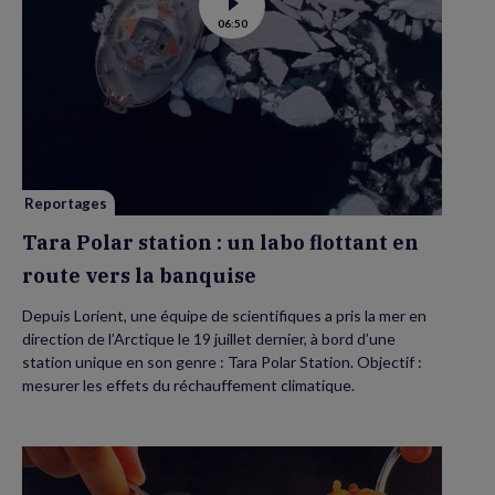
Voir
06:50
la
vidéo
de
Tara
Polar
station
:
un
labo
flottant
en
route
vers
Reportages
la
banquise
Tara Polar station : un labo flottant en
route vers la banquise
Depuis Lorient, une équipe de scientifiques a pris la mer en
direction de l’Arctique le 19 juillet dernier, à bord d’une
station unique en son genre : Tara Polar Station. Objectif :
mesurer les effets du réchauffement climatique.