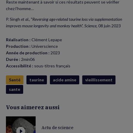
Reste maintenant à savoir si ces résultats peuvent se vérifier
chez l’homme…
P. Singh
et al
., "
Reversing age-related taurine loss via supplementation
improves mouse longevity and monkey health
",
Science
, 08 juin 2023
Réalisation :
Clément Lepape
Production :
Universcience
Année de production :
2023
Durée :
2min06
Accessibilité :
sous-titres français
Santé
taurine
acide amine
vieillissement
sante
Vous aimerez aussi
Actu de science