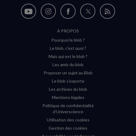
Nous
Nous
Nous
Nous
Flux
suivre
suivre
suivre
suivre
RSS
À PROPOS
sur
sur
sur
sur
Pourquoi le blob ?
YouTube
Instagram
Facebook
Twitter
Le blob, c'est quoi ?
(nouvelle
(nouvelle
(nouvelle
(nouvelle
Mais qui est le blob ?
fenêtre)
fenêtre)
fenêtre)
fenêtre)
Les amis du blob
Proposer un sujet au Blob
Le blob s'exporte
Les archives du blob
Mentions légales
Politique de confidentialité
d'Universcience
Utilisation des cookies
Gestion des cookies