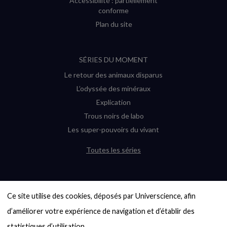
Accessibilité : partiellement
conforme
Plan du site
SÉRIES DU MOMENT
Le retour des animaux disparus
L’odyssée des minéraux
Explication
Trous noirs de labo
Les super-pouvoirs du vivant
Toutes les séries
DERNIÈRES ENQUÊTES
Ce site utilise des cookies, déposés par Universcience, afin 
6000 exoplanètes, et pas de « Terre »
en vue ?
d’améliorer votre expérience de navigation et d’établir des 
Quel avenir pour les cryptos ?
statistiques d’utilisation.
