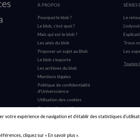
ces
À PROPOS
SÉRIES
a
Pourquoi le blob ?
Le retou
Le blob, c'est quoi ?
L’odyss
Mais qui est le blob ?
Explicat
Les amis du blob
Trous no
Proposer un sujet au Blob
Les supe
Le blob s'exporte
Toutes l
Les archives du blob
Mentions légales
Politique de confidentialité
d'Universcience
Utilisation des cookies
Gestion des cookies
r votre expérience de navigation et d’établir des statistiques d’utilisati
Accessibilité : partiellement
conforme
Plan du site