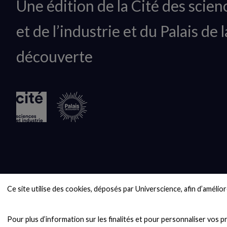
Animation
Une édition de la Cité des scien
du
et de l’industrie et du Palais de l
logo
découverte
Ce site utilise des cookies, déposés par Universcience, afin d’améliore