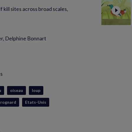
 kill sites across broad scales,
r, Delphine Bonnart
is
u
oiseau
loup
arognard
Etats-Unis