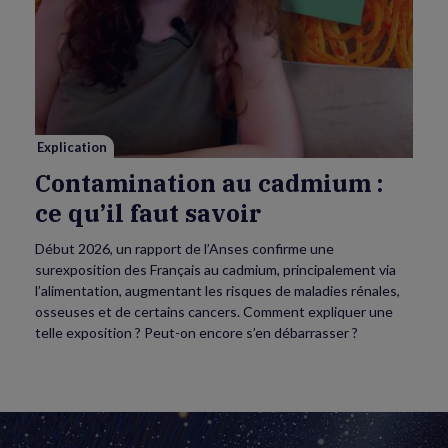
vidéo
de
Contamination
au
cadmium :
ce
qu’il
faut
savoir
Explication
Contamination au cadmium :
ce qu’il faut savoir
Début 2026, un rapport de l’Anses confirme une
surexposition des Français au cadmium, principalement via
l’alimentation, augmentant les risques de maladies rénales,
osseuses et de certains cancers. Comment expliquer une
telle exposition ? Peut-on encore s’en débarrasser ?