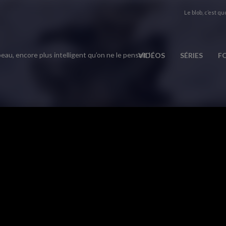
Le blob, c’est quo
eau, encore plus intelligent qu’on ne le pensait !
VIDÉOS
SÉRIES
F