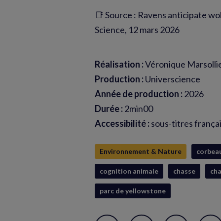
📑 Source : Ravens anticipate wolf
Science, 12 mars 2026
Réalisation :
Véronique Marsollie
Production :
Universcience
Année de production :
2026
Durée :
2min00
Accessibilité :
sous-titres frança
Environnement & Nature
corbea
cognition animale
chasse
ch
parc de yellowstone