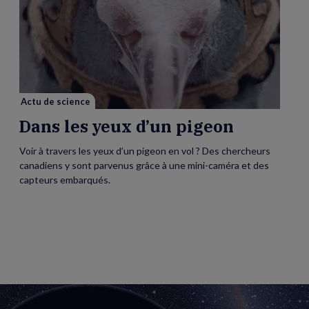
vidéo
de
Dans
les
yeux
d’un
pigeon
Actu de science
Dans les yeux d’un pigeon
Voir à travers les yeux d’un pigeon en vol ? Des chercheurs
canadiens y sont parvenus grâce à une mini-caméra et des
capteurs embarqués.