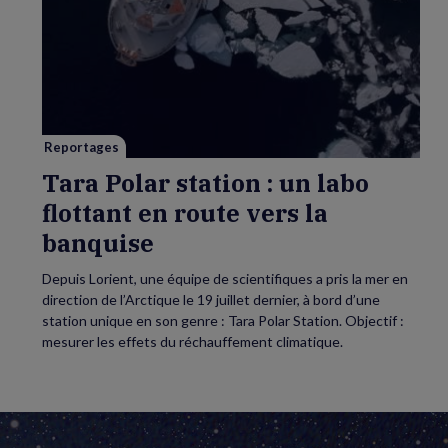
vidéo
de
Tara
Polar
station
:
un
labo
flottant
en
route
vers
Reportages
la
banquise
Tara Polar station : un labo
flottant en route vers la
banquise
Depuis Lorient, une équipe de scientifiques a pris la mer en
direction de l’Arctique le 19 juillet dernier, à bord d’une
station unique en son genre : Tara Polar Station. Objectif :
mesurer les effets du réchauffement climatique.