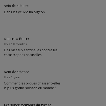
Actu de science
Dans les yeux d’un pigeon
Nature = futur !
Il y a 10 months
Des oiseaux sentinelles contre les
catastrophes naturelles
Actu de science
Il y a 1 year
Comment les orques chassent-elles
le plus grand poisson du monde ?
Les super-pouvoirs du vivant