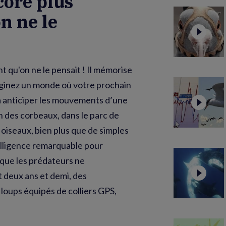
core plus
on ne le
t qu'on ne le pensait ! Il mémorise
aginez un monde où votre prochain
à anticiper les mouvements d’une
n des corbeaux, dans le parc de
oiseaux, bien plus que de simples
lligence remarquable pour
 que les prédateurs ne
 deux ans et demi, des
loups équipés de colliers GPS,