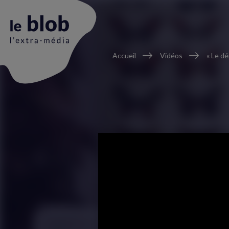
Fil
Accueil
Vidéos
« Le dé
d'Ariane
Animation
du
logo