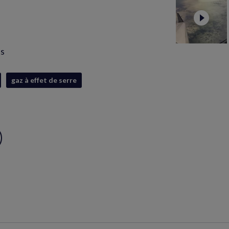
is
gaz à effet de serre
ux
S