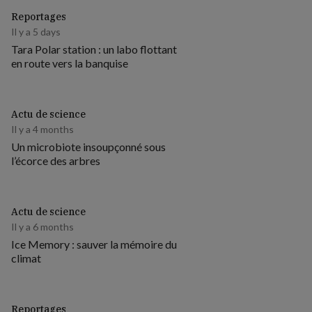
Reportages
Il y a 5 days
Tara Polar station : un labo flottant
en route vers la banquise
Actu de science
Il y a 4 months
Un microbiote insoupçonné sous
l’écorce des arbres
Actu de science
Il y a 6 months
Ice Memory : sauver la mémoire du
climat
Reportages