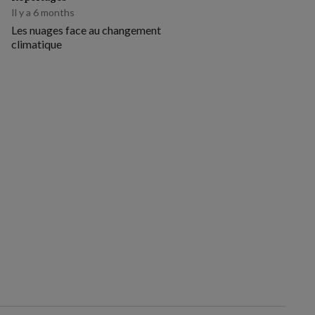
Il y a 6 months
Les nuages face au changement
climatique