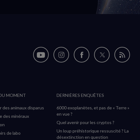
Nous
Nous
Nous
Nous
Flux
suivre
suivre
suivre
suivre
RSS
sur
sur
sur
sur
YouTube
Instagram
Facebook
Twitter
 DU MOMENT
DERNIÈRES ENQUÊTES
(nouvelle
(nouvelle
(nouvelle
(nouvelle
fenêtre)
fenêtre)
fenêtre)
fenêtre)
r des animaux disparus
6000 exoplanètes, et pas de « Terre »
en vue ?
ée des minéraux
Quel avenir pour les cryptos ?
ion
Un loup préhistorique ressuscité ? La
irs de labo
désextinction en question