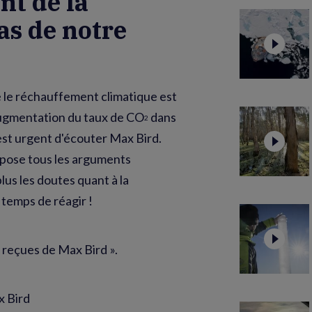
nt de la
pas de notre
 le réchauffement climatique est
augmentation du taux de CO
dans
2
 est urgent d'écouter Max Bird.
xpose tous les arguments
lus les doutes quant à la
t temps de réagir !
s reçues de Max Bird ».
x Bird