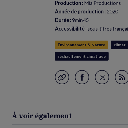
Production :
Mia Productions
Année de production :
2020
Durée :
9min45
Accessibilité :
sous-titres frança
Environnement & Nature
climat
réchauffement cimatique
Garder en favori
Partager
Partager
Fl
sur
sur
RS
Facebook
Twitter
(nouvelle
(nouvelle
À voir également
fenêtre)
fenêtre)