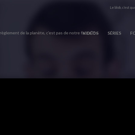
Le blob, c’est quo
règlement de la planète, c'est pas de notre faute ?! »
VIDÉOS
SÉRIES
F