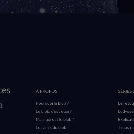
ces
À PROPOS
SÉRIES
a
Pourquoi le blob ?
Le retou
Le blob, c'est quoi ?
L’odyss
Mais qui est le blob ?
Explicat
Les amis du blob
Trous no