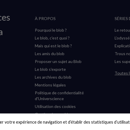
ces
À PROPOS
SÉRIES
a
Pourquoi le blob ?
Le retou
Le blob, c'est quoi ?
L’odyss
Mais qui est le blob ?
Explicat
Les amis du blob
Trous no
Proposer un sujet au Blob
Les supe
Le blob s'exporte
Toutes l
Les archives du blob
Mentions légales
Politique de confidentialité
d'Universcience
Utilisation des cookies
Gestion des cookies
r votre expérience de navigation et d’établir des statistiques d’utilisati
Accessibilité : partiellement
conforme