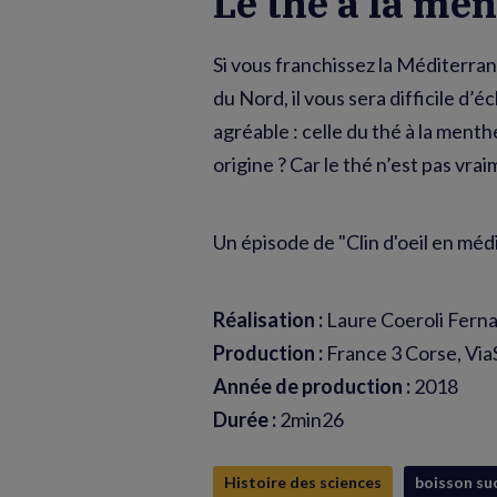
Le thé à la me
Si vous franchissez la Méditerra
du Nord, il vous sera difficile d’
agréable : celle du thé à la ment
origine ? Car le thé n’est pas vrai
Un épisode de "Clin d'oeil en méd
Réalisation :
Laure Coeroli Fern
Production :
France 3 Corse, ViaS
Année de production :
2018
Durée :
2min26
Histoire des sciences
boisson su