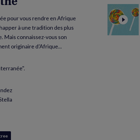
nthe
née pour vous rendre en Afrique
échapper à une tradition des plus
he. Mais connaissez-vous son
ment originaire d’Afrique...
iterranée".
andez
tella
cree