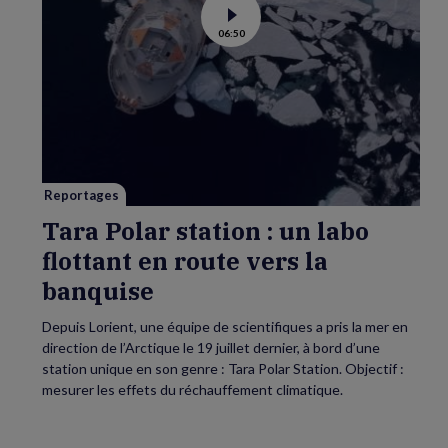
Voir
06:50
la
vidéo
de
Tara
Polar
station
:
un
labo
flottant
en
route
vers
Reportages
la
banquise
Tara Polar station : un labo
flottant en route vers la
banquise
Depuis Lorient, une équipe de scientifiques a pris la mer en
direction de l’Arctique le 19 juillet dernier, à bord d’une
station unique en son genre : Tara Polar Station. Objectif :
mesurer les effets du réchauffement climatique.