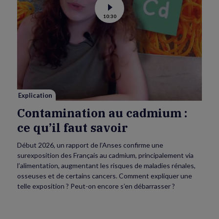
Voir
10:30
la
vidéo
de
Contamination
au
cadmium :
ce
qu’il
faut
savoir
Explication
Contamination au cadmium :
ce qu’il faut savoir
Début 2026, un rapport de l’Anses confirme une
surexposition des Français au cadmium, principalement via
l’alimentation, augmentant les risques de maladies rénales,
osseuses et de certains cancers. Comment expliquer une
telle exposition ? Peut-on encore s’en débarrasser ?