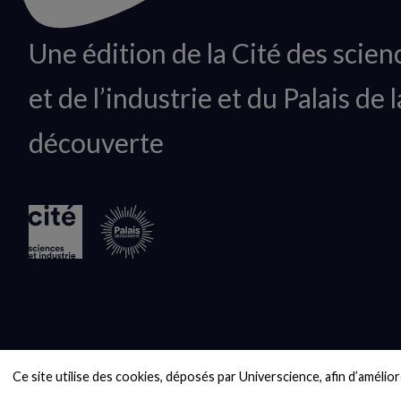
Animation
Une édition de la Cité des scien
du
et de l’industrie et du Palais de l
logo
découverte
Ce site utilise des cookies, déposés par Universcience, afin d’améliore