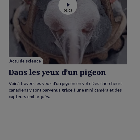
Voir
01:03
la
vidéo
de
Dans
les
yeux
d’un
pigeon
Actu de science
Dans les yeux d’un pigeon
Voir à travers les yeux d’un pigeon en vol ? Des chercheurs
canadiens y sont parvenus grâce à une mini-caméra et des
capteurs embarqués.