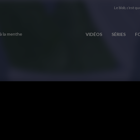
Le blob, c’est quo
 à la menthe
VIDÉOS
SÉRIES
F