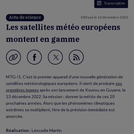
Transcription
Actu de science
Diffusé le
12 décembre 2022
Les satellites météo européens
montent en gamme
Garder en favori
Partager
Partager
Flux
sur
sur
RSS
MTG-I1. C’est le premier appareil d’une nouvelle génération de
Facebook
Twitter
satellites météorologiques européens. Il vient de produire
ses
(nouvelle
(nouvelle
premières images
après son lancement de Kourou en Guyane, le
13 décembre 2022. Sa mission : donner la météo de ces 20
fenêtre)
fenêtre)
prochaines années. Alors que les phénomènes climatiques
extrêmes se multiplient, l’ère de la prévision immédiate est
amorcée.
Réalisation :
Léocadie Martin