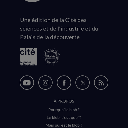
Une édition de la Cité des
Animation
sciences et de l’industrie et du
du
Palais de la découverte
logo
Nous
Nous
Nous
Nous
Flux
suivre
suivre
suivre
suivre
RSS
À PROPOS
sur
sur
sur
sur
Pourquoi le blob ?
YouTube
Instagram
Facebook
Twitter
Le blob, c'est quoi ?
(nouvelle
(nouvelle
(nouvelle
(nouvelle
Mais qui est le blob ?