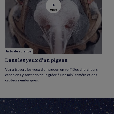
Voir
01:03
la
vidéo
de
Dans
les
yeux
d’un
pigeon
Actu de science
Dans les yeux d’un pigeon
Voir à travers les yeux d’un pigeon en vol ? Des chercheurs
canadiens y sont parvenus grâce à une mini-caméra et des
capteurs embarqués.