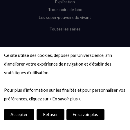
Explication
Trous noirs de labo
Les super-pouvoirs du vivant
Toutes les séries
DERNIÈRES ENQUÊTES
Ce site utilise des cookies, déposés par Universcience, afin 
6000 exoplanètes, et pas de « Terre »
en vue ?
d’améliorer votre expérience de navigation et d’établir des 
Quel avenir pour les cryptos ?
statistiques d’utilisation.

Un loup préhistorique ressuscité ? La
désextinction en question
Pour plus d’information sur les finalités et pour personnaliser vos 
Entre mathématiques et politique : la
quête d’un vote équitable
Évaluer l’intelligence humaine : un vrai
casse-tête
Accepter
Refuser
En savoir plus
Toutes les enquêtes