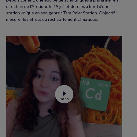
direction de l’Arctique le 19 juillet dernier, à bord d’une
station unique en son genre : Tara Polar Station. Objectif :
mesurer les effets du réchauffement climatique.
Voir
10:30
la
vidéo
de
Contamination
au
cadmium :
ce
qu’il
faut
savoir