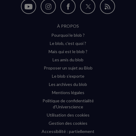
Nous
Nous
Nous
Nous
Flux
suivre
suivre
suivre
suivre
RSS
À PROPOS
sur
sur
sur
sur
Pourquoi le blob ?
YouTube
Instagram
Facebook
Twitter
Le blob, c'est quoi ?
(nouvelle
(nouvelle
(nouvelle
(nouvelle
Mais qui est le blob ?
fenêtre)
fenêtre)
fenêtre)
fenêtre)
Les amis du blob
Proposer un sujet au Blob
Le blob s'exporte
Les archives du blob
Mentions légales
Politique de confidentialité
d'Universcience
Utilisation des cookies
Gestion des cookies
Accessibilité : partiellement