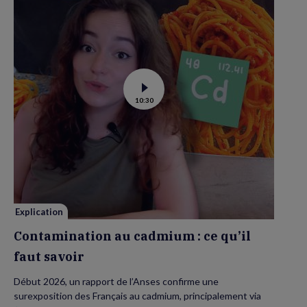
Voir
10:30
la
vidéo
de
Contamination
au
cadmium :
ce
qu’il
faut
savoir
Explication
Contamination au cadmium : ce qu’il
faut savoir
Début 2026, un rapport de l’Anses confirme une
surexposition des Français au cadmium, principalement via