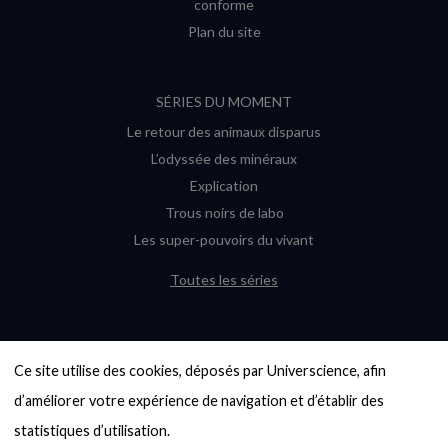
conforme
Plan du site
SÉRIES DU MOMENT
Le retour des animaux disparus
L’odyssée des minéraux
Explication
Trous noirs de labo
Les super-pouvoirs du vivant
Toutes les séries
DERNIÈRES ENQUÊTES
Ce site utilise des cookies, déposés par Universcience, afin 
6000 exoplanètes, et pas de « Terre »
en vue ?
d’améliorer votre expérience de navigation et d’établir des 
Quel avenir pour les cryptos ?
statistiques d’utilisation.
