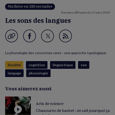
Ma thèse en 180 secondes
Dernière diffusion le
17 mars 2019
Les sons des langues
Garder en favori
Partager
Partager
Flux
sur
sur
RSS
La phonologie des consonnes rares : une approche typologique
Facebook
Twitter
(nouvelle
(nouvelle
Société
cognition
linguistique
son
fenêtre)
fenêtre)
langage
phonologie
Vous aimerez aussi
Actu de science
Chaussures de basket : on sait pourquoi ça