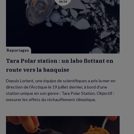
06:50
la
vidéo
de
Tara
Polar
station
:
un
labo
flottant
en
route
vers
Reportages
la
banquise
Tara Polar station : un labo flottant en
route vers la banquise
Depuis Lorient, une équipe de scientifiques a pris la mer en
direction de l’Arctique le 19 juillet dernier, à bord d’une
station unique en son genre : Tara Polar Station. Objectif :
mesurer les effets du réchauffement climatique.