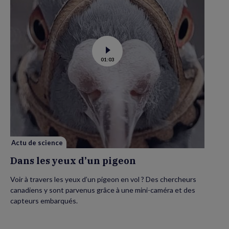
Voir
01:03
la
vidéo
de
Dans
les
yeux
d’un
pigeon
Actu de science
Dans les yeux d’un pigeon
Voir à travers les yeux d’un pigeon en vol ? Des chercheurs
canadiens y sont parvenus grâce à une mini-caméra et des
capteurs embarqués.