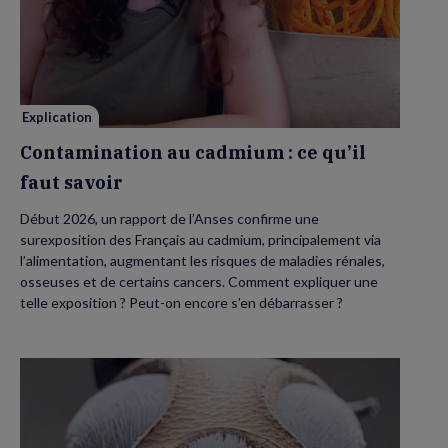
au
cadmium :
ce
qu’il
faut
savoir
Explication
Contamination au cadmium : ce qu’il
faut savoir
Début 2026, un rapport de l’Anses confirme une
surexposition des Français au cadmium, principalement via
l’alimentation, augmentant les risques de maladies rénales,
osseuses et de certains cancers. Comment expliquer une
telle exposition ? Peut-on encore s’en débarrasser ?