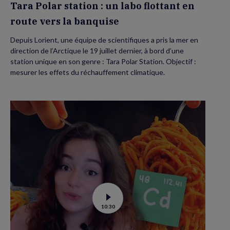
Tara Polar station : un labo flottant en
route vers la banquise
Depuis Lorient, une équipe de scientifiques a pris la mer en
direction de l’Arctique le 19 juillet dernier, à bord d’une
station unique en son genre : Tara Polar Station. Objectif :
mesurer les effets du réchauffement climatique.
Voir
10:30
la
vidéo
de
Contamination