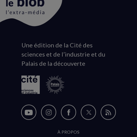
Une édition de la Cité des
Animation
sciences et de l’industrie et du
du
Palais de la découverte
logo
Nous
Nous
Nous
Nous
Flux
suivre
suivre
suivre
suivre
RSS
À PROPOS
sur
sur
sur
sur