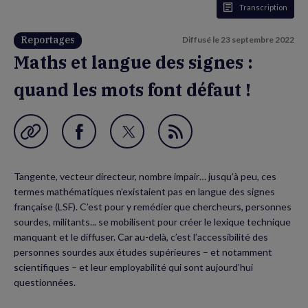
Transcription
Reportages
Diffusé le
23 septembre 2022
Maths et langue des signes :
quand les mots font défaut !
Garder en favori
Partager
Partager
Flux
sur
sur
RSS
Tangente, vecteur directeur, nombre impair… jusqu’à peu, ces
Facebook
Twitter
termes mathématiques n’existaient pas en langue des signes
(nouvelle
(nouvelle
française (LSF). C’est pour y remédier que chercheurs, personnes
sourdes, militants... se mobilisent pour créer le lexique technique
fenêtre)
fenêtre)
manquant et le diffuser. Car au-delà, c’est l’accessibilité des
personnes sourdes aux études supérieures – et notamment
scientifiques – et leur employabilité qui sont aujourd’hui
questionnées.