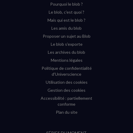
Pourquoi le blob ?
YouTube
Instagram
Facebook
Twitter
Le blob, c'est quoi ?
(nouvelle
(nouvelle
(nouvelle
(nouvelle
Mais qui est le blob ?
fenêtre)
fenêtre)
fenêtre)
fenêtre)
Les amis du blob
Proposer un sujet au Blob
Le blob s'exporte
Les archives du blob
Mentions légales
Politique de confidentialité
d'Universcience
Utilisation des cookies
Gestion des cookies
Accessibilité : partiellement
conforme
Plan du site
SÉRIES DU MOMENT