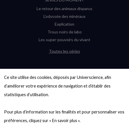
Le retour des animaux disparus
L’odyssée des minéraux
Explication
Trous noirs de labo
Les super-pouvoirs du vivant
Toutes les séries
DERNIÈRES ENQUÊTES
Ce site utilise des cookies, déposés par Universcience, afin 
6000 exoplanètes, et pas de « Terre »
en vue ?
d’améliorer votre expérience de navigation et d’établir des 
Quel avenir pour les cryptos ?
statistiques d’utilisation.

Un loup préhistorique ressuscité ? La
désextinction en question
Pour plus d’information sur les finalités et pour personnaliser vos 
Entre mathématiques et politique : la
quête d’un vote équitable
Évaluer l’intelligence humaine : un vrai