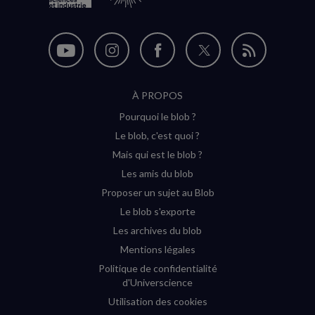
Nous
Nous
Nous
Nous
Flux
suivre
suivre
suivre
suivre
RSS
À PROPOS
sur
sur
sur
sur
Pourquoi le blob ?
YouTube
Instagram
Facebook
Twitter
Le blob, c'est quoi ?
(nouvelle
(nouvelle
(nouvelle
(nouvelle
Mais qui est le blob ?
fenêtre)
fenêtre)
fenêtre)
fenêtre)
Les amis du blob
Proposer un sujet au Blob
Le blob s'exporte
Les archives du blob
Mentions légales
Politique de confidentialité
d'Universcience
Utilisation des cookies