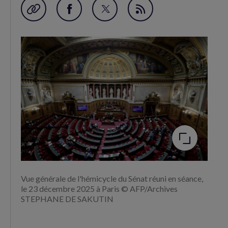
Garder en favori
Partager
Partager
Flux
sur
sur
RSS
Facebook
Twitter
(nouvelle
(nouvelle
fenêtre)
fenêtre)
Agrandir
l'image
Vue générale de l'hémicycle du Sénat réuni en séance,
le 23 décembre 2025 à Paris © AFP/Archives
STEPHANE DE SAKUTIN