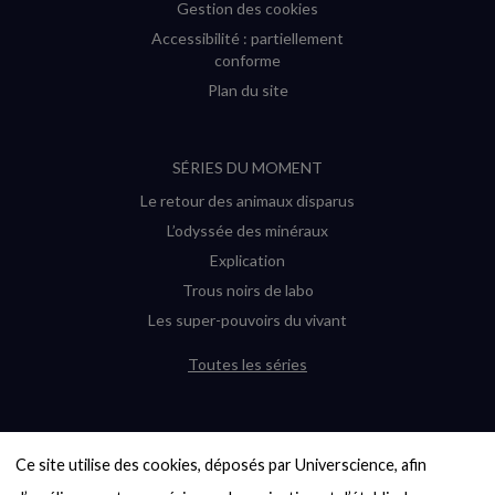
Gestion des cookies
Accessibilité : partiellement
conforme
Plan du site
SÉRIES DU MOMENT
Le retour des animaux disparus
L’odyssée des minéraux
Explication
Trous noirs de labo
Les super-pouvoirs du vivant
Toutes les séries
DERNIÈRES ENQUÊTES
Ce site utilise des cookies, déposés par Universcience, afin 
6000 exoplanètes, et pas de « Terre »