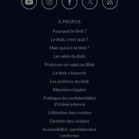
Nous
Nous
Nous
Nous
Flux
suivre
suivre
suivre
suivre
RSS
À PROPOS
sur
sur
sur
sur
Pourquoi le blob ?
YouTube
Instagram
Facebook
Twitter
Le blob, c'est quoi ?
(nouvelle
(nouvelle
(nouvelle
(nouvelle
Mais qui est le blob ?
fenêtre)
fenêtre)
fenêtre)
fenêtre)
Les amis du blob
Proposer un sujet au Blob
Le blob s'exporte
Les archives du blob
Mentions légales
Politique de confidentialité
d'Universcience
Utilisation des cookies
Gestion des cookies
Accessibilité : partiellement
conforme