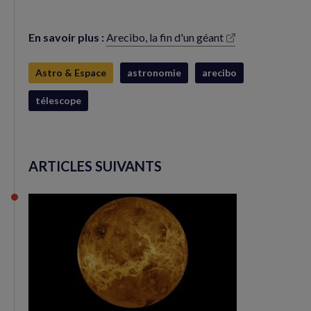
En savoir plus :
Arecibo, la fin d'un géant
(nouvelle
fenêtre)
Astro & Espace
astronomie
arecibo
télescope
ARTICLES SUIVANTS