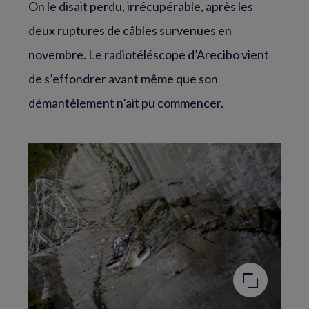
On le disait perdu, irrécupérable, après les
Facebook
Twitter
(nouvelle
(nouvelle
deux ruptures de câbles survenues en
fenêtre)
fenêtre)
novembre. Le radiotéléscope d’Arecibo vient
de s’effondrer avant même que son
démantèlement n’ait pu commencer.
Agrandir
l'image