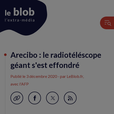
Animation
Arecibo : le radiotéléscope
du
logo
géant s'est effondré
Publié le
3 décembre 2020
- par LeBlob.fr,
avec l'AFP
Garder en favori
Partager
Partager
Flux
sur
sur
RSS