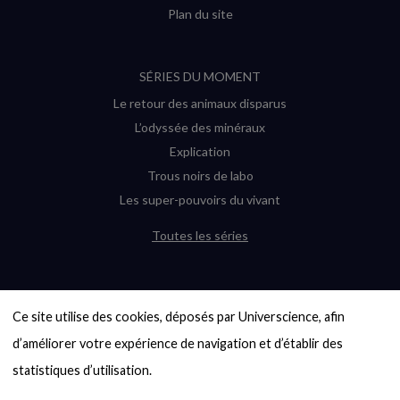
Plan du site
SÉRIES DU MOMENT
Le retour des animaux disparus
L’odyssée des minéraux
Explication
Trous noirs de labo
Les super-pouvoirs du vivant
Toutes les séries
DERNIÈRES ENQUÊTES
Ce site utilise des cookies, déposés par Universcience, afin 
6000 exoplanètes, et pas de « Terre »
en vue ?
d’améliorer votre expérience de navigation et d’établir des 
Quel avenir pour les cryptos ?
statistiques d’utilisation.

Un loup préhistorique ressuscité ? La