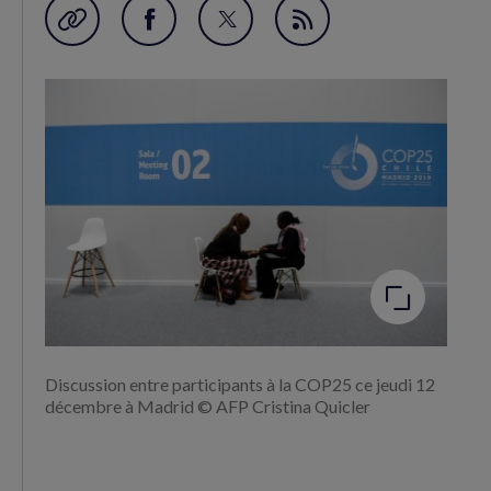
Garder en favori
Partager
Partager
Flux
sur
sur
RSS
Facebook
Twitter
(nouvelle
(nouvelle
fenêtre)
fenêtre)
Agrandir
l'image
Discussion entre participants à la COP25 ce jeudi 12
décembre à Madrid © AFP Cristina Quicler