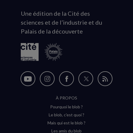
Une édition de la Cité des
Animation
sciences et de l’industrie et du
du
Palais de la découverte
logo
Nous
Nous
Nous
Nous
Flux
suivre
suivre
suivre
suivre
RSS
À PROPOS
sur
sur
sur
sur
Pourquoi le blob ?
YouTube
Instagram
Facebook
Twitter
Le blob, c'est quoi ?
(nouvelle
(nouvelle
(nouvelle
(nouvelle
Mais qui est le blob ?
fenêtre)
fenêtre)
fenêtre)
fenêtre)
Les amis du blob