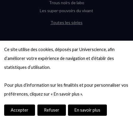
Trous noirs de labo
Les super-pouvoirs du vivant
Toutes les séries
DERNIÈRES ENQUÊTES
Ce site utilise des cookies, déposés par Universcience, afin 
6000 exoplanètes, et pas de « Terre »
en vue ?
d’améliorer votre expérience de navigation et d’établir des 
Quel avenir pour les cryptos ?
statistiques d’utilisation.

Un loup préhistorique ressuscité ? La
désextinction en question
Pour plus d’information sur les finalités et pour personnaliser vos 
Entre mathématiques et politique : la
quête d’un vote équitable
Évaluer l’intelligence humaine : un vrai
casse-tête
Accepter
Refuser
En savoir plus
Toutes les enquêtes