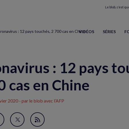
Le blob, c’est quo
ronavirus : 12 pays touchés, 2 700 cas en Chine
VIDÉOS
SÉRIES
F
navirus : 12 pays to
0 cas en Chine
vier 2020
- par le blob avec l’AFP
avori
artager
Partager
Flux