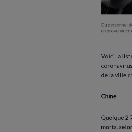
Du personnel de
en provenance 
Voici la lis
coronavirus
de la ville 
Chine
Quelque 2 7
morts, selon