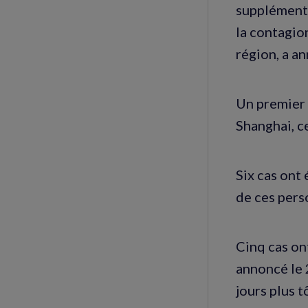
supplémenta
la contagio
région, a a
Un premier 
Shanghai, c
Six cas ont
de ces pers
Cinq cas on
annoncé le 2
jours plus t