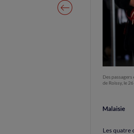
Des passagers e
de Roissy, le 2
Malaisie
Les quatre 