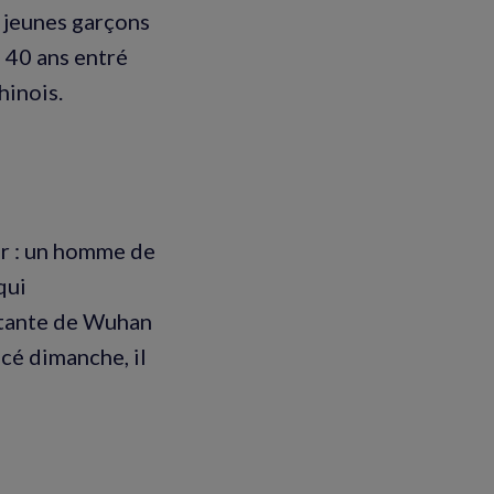
 jeunes garçons
e 40 ans entré
hinois.
er : un homme de
qui
bitante de Wuhan
ncé dimanche, il