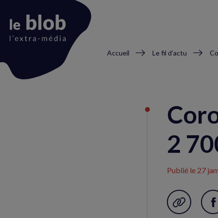
Fil
Accueil
Le fil d’actu
Co
d'Ariane
Animation
du
Coro
logo
2 70
Publié le
27 jan
Garder en f
P