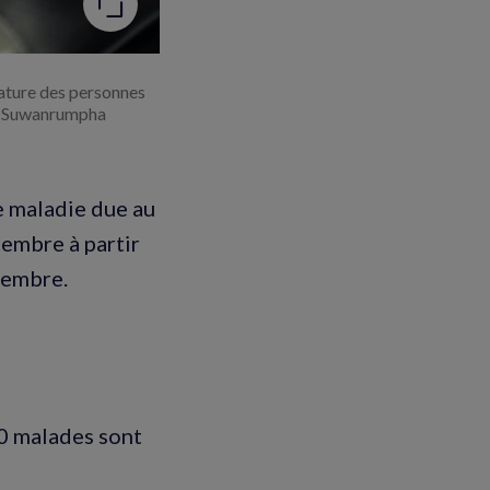
rature des personnes
an Suwanrumpha
de maladie due au
cembre à partir
écembre.
0 malades sont