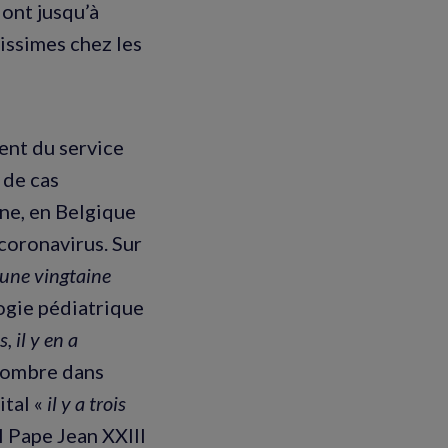
 ont jusqu’à
issimes chez les
ent du service
 de cas
gne, en Belgique
 coronavirus. Sur
 une vingtaine
ogie pédiatrique
, il y en a
 nombre dans
ital «
il y a trois
al Pape Jean XXIII