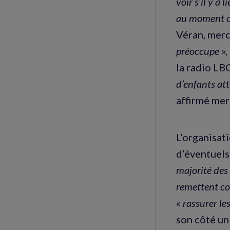
voir s’il y a
au moment o
Véran, merc
préoccupe
»,
la radio LBC
d’enfants at
affirmé mer
L’organisati
d’éventuels
majorité des 
remettent c
«
rassurer le
son côté un 