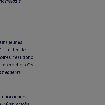
 une maladie
ains jeunes
s. Le lien de
oires n’est donc
interpelle. «
On
s fréquente
ont inconnues,
n inflammatoire