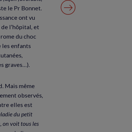
iste le Pr Bonnet.
issance ont vu
de l’hôpital, et
ndrome du choc
 les enfants
cutanées,
es graves…).
od. Mais même
llement observés,
tre elles est
ladie du petit
 on voit tous les