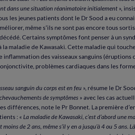
ont dans une situation réanimatoire initialement
», ins
us les jeunes patients dont le Dr Sood a eu conna
améliorer, même s’ils ne sont pas encore tous sortis 
 décédé. Certains symptômes font penser à un sy
à la maladie de Kawasaki. Cette maladie qui touche
e inflammation des vaisseaux sanguins (éruptions 
conjonctivite, problèmes cardiaques dans les form
seau sanguin du corps est en feu
», résume le Dr So
 chevauchements de symptômes
» avec les cas actue
 des différences, note le Pr Bonnet. La première d’en
tients : «
La maladie de Kawasaki, c’est d’abord une ma
t moins de 2 ans, même s’il y en a jusqu’à 4 ou 5 ans. Là,