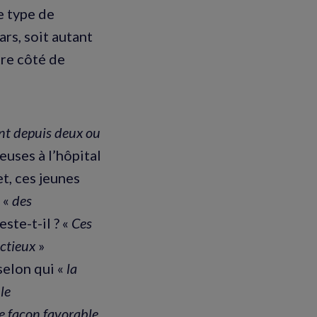
e type de
rs, soit autant
tre côté de
ient depuis deux ou
euses à l’hôpital
t, ces jeunes
 «
des
ste-t-il ? «
Ces
ectieux
»
selon qui «
la
le
 façon favorable,