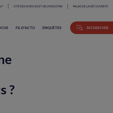
i ?
CITÉ DES SCIENCES ET DE L'INDUSTRIE
PALAIS DE LA DÉCOUVERTE
OCUS
FIL D'ACTU
ENQUÊTES
RECHERCHER
une
s ?