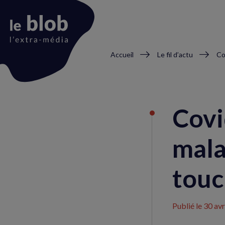
Fil
Accueil
Le fil d’actu
d'Ariane
Animation
du
Covi
logo
mala
touc
Publié le
30 avr