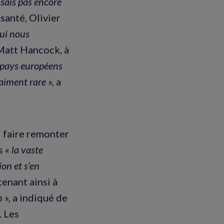
e sais pas encore
 santé, Olivier
qui nous
 Matt Hancock, à
 pays européens
raiment rare
», a
i faire remonter
s «
la vaste
on et s’en
tenant ainsi à
on
», a indiqué de
. Les