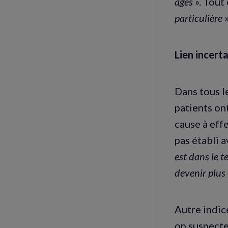
âges
». Tout
particulière
»
Lien incert
Dans tous l
patients ont
cause à eff
pas établi a
est dans le 
devenir plus
Autre indic
on suspecte