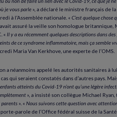
 lieu ou non de faire un lien avec le Covid-19, ce que je n
ù je vous parle
», a déclaré le ministre français de la
redi à l’Assemblée nationale. «
C’est quelque chose 
 avait assuré la veille son homologue britannique,
. «
Il y a eu récemment quelques descriptions dans des
teints de ce syndrome inflammatoire, mais ça semble v
credi Maria Van Kerkhove, une experte de l’OMS.
on a néanmoins appelé les autorités sanitaires à lu
 cas qui seraient constatés dans d’autres pays. Mai
enfants atteints du Covid-19 n’ont qu’une légère infecti
omplètement
», a insisté son collègue Michael Ryan, 
s parents
». «
Nous suivons cette question avec attenti
porte-parole de l’Office fédéral suisse de la Santé