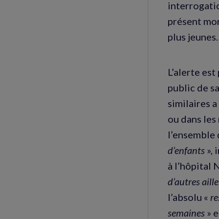
interrogati
présent mon
plus jeunes.
L’alerte es
public de s
similaires 
ou dans les 
l’ensemble 
d’enfants
»,
à l’hôpital
d’autres aill
l’absolu «
re
semaines
» e