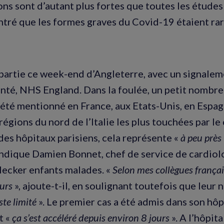
ons sont d’autant plus fortes que toutes les études
tré que les formes graves du Covid-19 étaient rar
t partie ce week-end d’Angleterre, avec un signalem
anté, NHS England. Dans la foulée, un petit nombre
a été mentionné en France, aux Etats-Unis, en Espa
régions du nord de l’Italie les plus touchées par le
des hôpitaux parisiens, cela représente «
à peu près
 indique Damien Bonnet, chef de service de cardiol
 Necker enfants malades. «
Selon mes collègues français
eurs
», ajoute-t-il, en soulignant toutefois que leur
ste limité
». Le premier cas a été admis dans son hôp
t «
ça s’est accéléré depuis environ 8 jours
». A l’hôpit