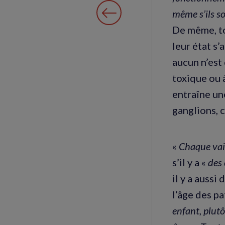
même s’ils s
De même, to
leur état s’
aucun n’est
toxique ou 
entraîne un
ganglions, 
«
Chaque vais
s’il y a «
des
il y a aussi
l’âge des pa
enfant, plutô