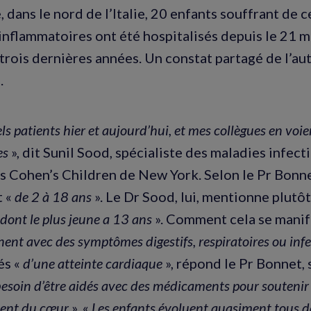
dans le nord de l’Italie, 20 enfants souffrant de c
nflammatoires ont été hospitalisés depuis le 21 ma
 trois dernières années. Un constat partagé de l’au
.
tels patients hier et aujourd’hui, et mes collègues en vo
es
», dit Sunil Sood, spécialiste des maladies infecti
s Cohen’s Children de New York. Selon le Pr Bonne
t «
de 2 à 18 ans
». Le Dr Sood, lui, mentionne plutôt
 dont le plus jeune a 13 ans
». Comment cela se manife
nent avec des symptômes digestifs, respiratoires ou inf
és «
d’une atteinte cardiaque
», répond le Pr Bonnet, 
besoin d’être aidés avec des médicaments pour soutenir 
ent du cœur
». «
Les enfants évoluent quasiment tous de