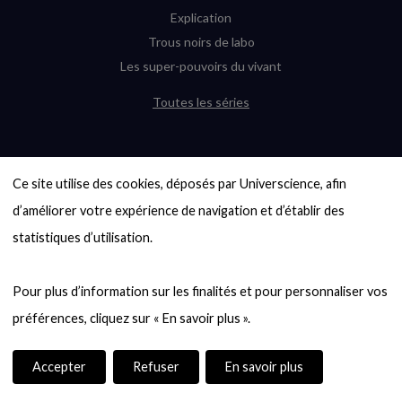
Explication
Trous noirs de labo
Les super-pouvoirs du vivant
Toutes les séries
DERNIÈRES ENQUÊTES
Ce site utilise des cookies, déposés par Universcience, afin 
6000 exoplanètes, et pas de « Terre »
en vue ?
d’améliorer votre expérience de navigation et d’établir des 
Quel avenir pour les cryptos ?
statistiques d’utilisation.

Un loup préhistorique ressuscité ? La
désextinction en question
Pour plus d’information sur les finalités et pour personnaliser vos 
Entre mathématiques et politique : la
quête d’un vote équitable
Évaluer l’intelligence humaine : un vrai
casse-tête
Accepter
Refuser
En savoir plus
Toutes les enquêtes