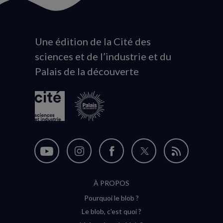
Une édition de la Cité des
Animation
sciences et de l’industrie et du
du
Palais de la découverte
logo
Nous
Nous
Nous
Nous
Flux
suivre
suivre
suivre
suivre
RSS
À PROPOS
sur
sur
sur
sur
Pourquoi le blob ?
YouTube
Instagram
Facebook
Twitter
Le blob, c'est quoi ?
(nouvelle
(nouvelle
(nouvelle
(nouvelle