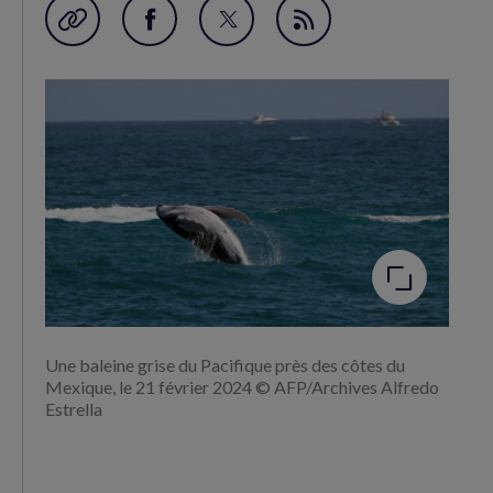
Garder en favori
Partager
Partager
Flux
sur
sur
RSS
Facebook
Twitter
(nouvelle
(nouvelle
fenêtre)
fenêtre)
Agrandir
l'image
Une baleine grise du Pacifique près des côtes du
Mexique, le 21 février 2024 © AFP/Archives Alfredo
Estrella