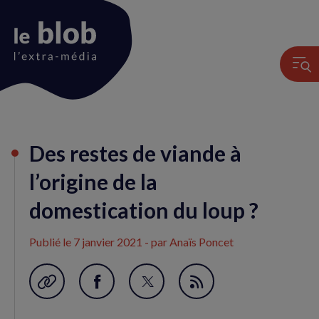
Animation
Des restes de viande à
du
logo
l’origine de la
domestication du loup ?
Publié le
7 janvier 2021
- par Anaïs Poncet
Garder en favori
Partager
Partager
Flux
sur
sur
RSS