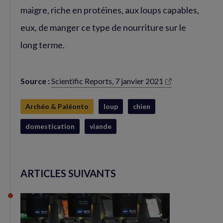
maigre, riche en protéines, aux loups capables,
eux, de manger ce type de nourriture sur le
long terme.
Source :
Scientific Reports, 7 janvier 2021
(nouvelle
fenêtre)
Archéo & Paléonto
loup
chien
domestication
viande
ARTICLES SUIVANTS