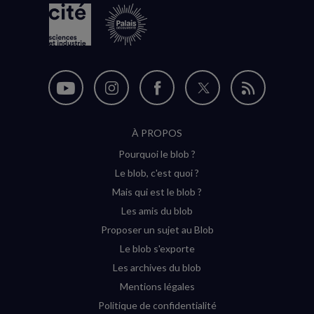
Nous
Nous
Nous
Nous
Flux
suivre
suivre
suivre
suivre
RSS
À PROPOS
sur
sur
sur
sur
Pourquoi le blob ?
YouTube
Instagram
Facebook
Twitter
Le blob, c'est quoi ?
(nouvelle
(nouvelle
(nouvelle
(nouvelle
Mais qui est le blob ?
fenêtre)
fenêtre)
fenêtre)
fenêtre)
Les amis du blob
Proposer un sujet au Blob
Le blob s'exporte
Les archives du blob
Mentions légales
Politique de confidentialité