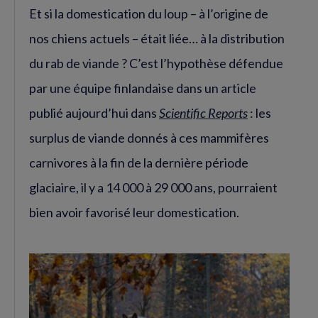
Et si la domestication du loup – à l’origine de
Facebook
Twitter
(nouvelle
(nouvelle
nos chiens actuels – était liée… à la distribution
fenêtre)
fenêtre)
du rab de viande ? C’est l’hypothèse défendue
par une équipe finlandaise dans un article
publié aujourd’hui dans
Scientific Reports
: les
surplus de viande donnés à ces mammifères
carnivores à la fin de la dernière période
glaciaire, il y a 14 000 à 29 000 ans, pourraient
bien avoir favorisé leur domestication.