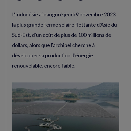
sur
sur
RSS
L'Indonésie a inauguré jeudi 9 novembre 2023
Facebook
Twitter
(nouvelle
(nouvelle
la plus grande ferme solaire flottante d'Asie du
fenêtre)
fenêtre)
Sud-Est, d'un coût de plus de 100 millions de
dollars, alors que l'archipel cherche à
développer sa production d'énergie
renouvelable, encore faible.
Agrandir
l'image