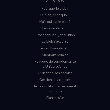
À PROPOS
sur
sur
sur
sur
Pourquoi le blob ?
YouTube
Instagram
Facebook
Twitter
Le blob, c'est quoi ?
(nouvelle
(nouvelle
(nouvelle
(nouvelle
Mais qui est le blob ?
fenêtre)
fenêtre)
fenêtre)
fenêtre)
Les amis du blob
Proposer un sujet au Blob
Le blob s'exporte
Les archives du blob
Mentions légales
Politique de confidentialité
d'Universcience
Utilisation des cookies
Gestion des cookies
Accessibilité : partiellement
conforme
Plan du site