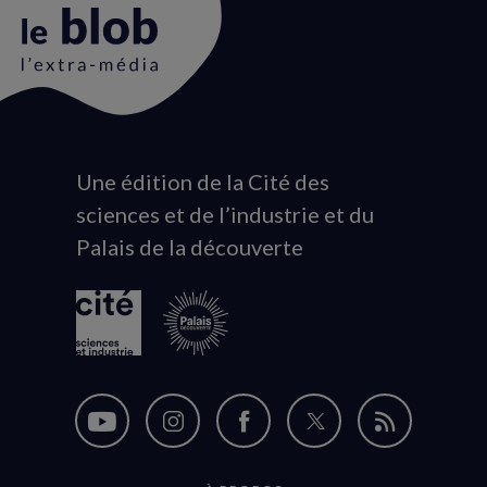
Une édition de la Cité des
Animation
sciences et de l’industrie et du
du
Palais de la découverte
logo
Nous
Nous
Nous
Nous
Flux
suivre
suivre
suivre
suivre
RSS