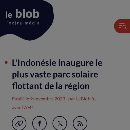
Animation
L'Indonésie inaugure le
du
logo
plus vaste parc solaire
flottant de la région
Publié le
9 novembre 2023
- par LeBlob.fr,
avec l'AFP
Garder en favori
Partager
Partager
Flux