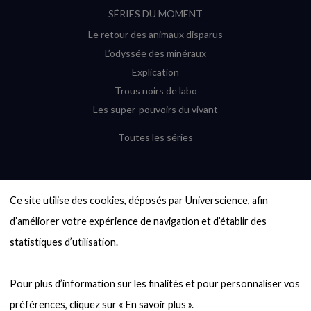
SÉRIES DU MOMENT
Le retour des animaux disparus
L’odyssée des minéraux
Explication
Trous noirs de labo
Les super-pouvoirs du vivant
Toutes les séries
DERNIÈRES ENQUÊTES
Ce site utilise des cookies, déposés par Universcience, afin 
6000 exoplanètes, et pas de « Terre »
en vue ?
d’améliorer votre expérience de navigation et d’établir des 
Quel avenir pour les cryptos ?
statistiques d’utilisation.

Un loup préhistorique ressuscité ? La
désextinction en question
Pour plus d’information sur les finalités et pour personnaliser vos 
Entre mathématiques et politique : la
quête d’un vote équitable