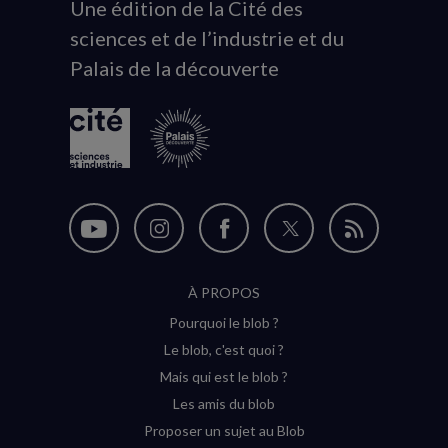
Une édition de la Cité des
Animation
sciences et de l’industrie et du
du
Palais de la découverte
logo
Nous
Nous
Nous
Nous
Flux
suivre
suivre
suivre
suivre
RSS
À PROPOS
sur
sur
sur
sur
Pourquoi le blob ?
YouTube
Instagram
Facebook
Twitter
Le blob, c'est quoi ?
(nouvelle
(nouvelle
(nouvelle
(nouvelle
Mais qui est le blob ?
fenêtre)
fenêtre)
fenêtre)
fenêtre)
Les amis du blob
Proposer un sujet au Blob