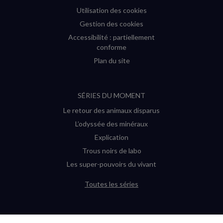
Utilisation des cookies
Gestion des cookies
Accessibilité : partiellement
conforme
Plan du site
SÉRIES DU MOMENT
Le retour des animaux disparus
L’odyssée des minéraux
Explication
Trous noirs de labo
Les super-pouvoirs du vivant
Toutes les séries
DERNIÈRES ENQUÊTES