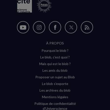
Nous
Nous
Nous
Nous
Flux
suivre
suivre
suivre
suivre
RSS
À PROPOS
sur
sur
sur
sur
Pourquoi le blob ?
YouTube
Instagram
Facebook
Twitter
Le blob, c'est quoi ?
(nouvelle
(nouvelle
(nouvelle
(nouvelle
Mais qui est le blob ?
fenêtre)
fenêtre)
fenêtre)
fenêtre)
Les amis du blob
Proposer un sujet au Blob
Le blob s'exporte
Les archives du blob
Mentions légales
Politique de confidentialité
d'Universcience