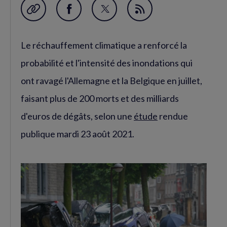
Garder en favori
Partager
Partager
Flux
sur
sur
RSS
Le réchauffement climatique a renforcé la
Facebook
Twitter
(nouvelle
(nouvelle
probabilité et l'intensité des inondations qui
fenêtre)
fenêtre)
ont ravagé l'Allemagne et la Belgique en juillet,
faisant plus de 200 morts et des milliards
d'euros de dégâts, selon une
étude
rendue
publique mardi 23 août 2021.