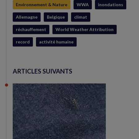
Environnement & Nature
WWA
inondations
Allemagne
Belgique
climat
réchauffement
World Weather Attribution
record
activité humaine
ARTICLES SUIVANTS