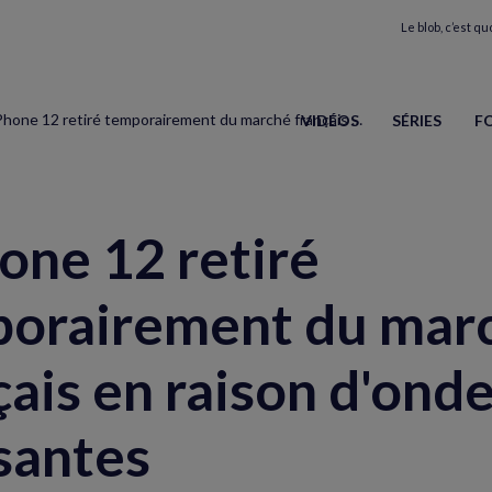
Le blob, c’est quo
L'iPhone 12 retiré temporairement du marché français en raison d'ondes trop puissantes
VIDÉOS
SÉRIES
F
hone 12 retiré
orairement du mar
çais en raison d'ond
santes