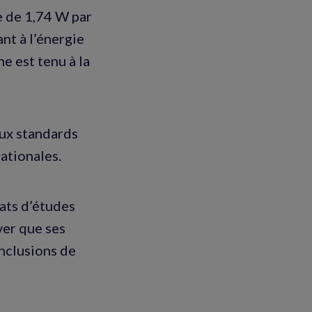
e de 1,74 W par
nt à l’énergie
e est tenu à la
aux standards
ationales.
tats d’études
ver que ses
onclusions de