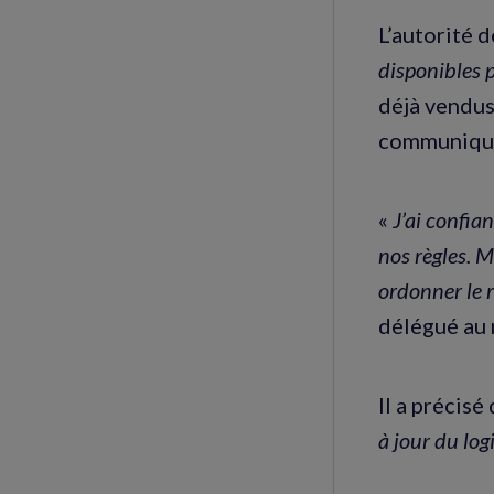
L’autorité 
disponibles 
déjà vendus,
communiqué 
«
J’ai confia
nos règles. Ma
ordonner le 
délégué au 
Il a précis
à jour du log