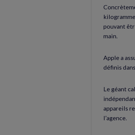
Concrètemen
kilogramme 
pouvant êtr
main.
Apple a ass
définis dan
Le géant ca
indépendant
appareils r
l’agence.