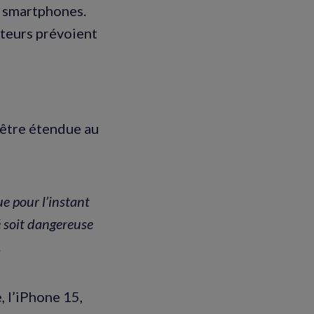
s smartphones.
cteurs prévoient
 être étendue au
ue pour l’instant
é soit dangereuse
.
 l’iPhone 15,