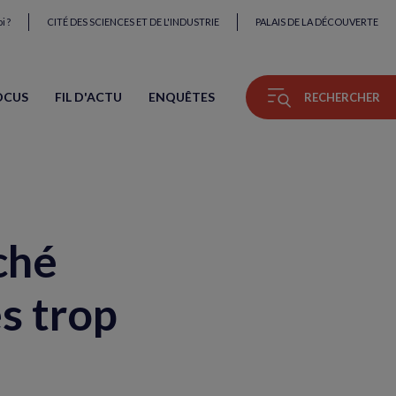
i ?
CITÉ DES SCIENCES ET DE L'INDUSTRIE
PALAIS DE LA DÉCOUVERTE
OCUS
FIL D'ACTU
ENQUÊTES
RECHERCHER
ché
es trop