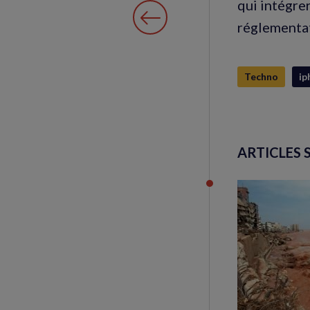
qui intégre
réglementa
Techno
ip
ARTICLES 