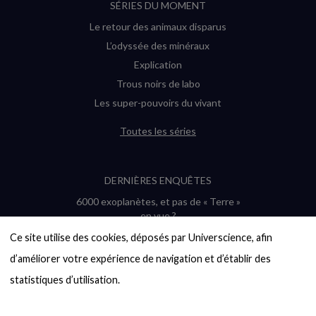
SÉRIES DU MOMENT
Le retour des animaux disparus
L’odyssée des minéraux
Explication
Trous noirs de labo
Les super-pouvoirs du vivant
Toutes les séries
DERNIÈRES ENQUÊTES
6000 exoplanètes, et pas de « Terre »
en vue ?
Quel avenir pour les cryptos ?
Ce site utilise des cookies, déposés par Universcience, afin 
Un loup préhistorique ressuscité ? La
d’améliorer votre expérience de navigation et d’établir des 
désextinction en question
statistiques d’utilisation.

Entre mathématiques et politique : la
quête d’un vote équitable