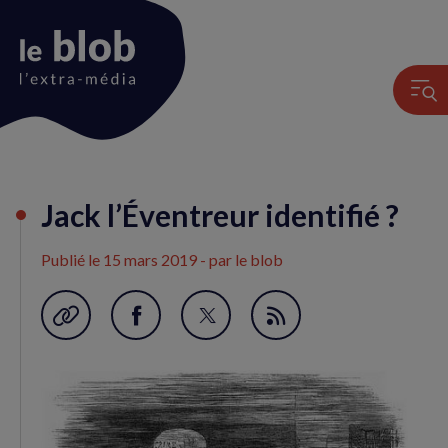
Animation
Jack l’Éventreur identifié ?
du
logo
Publié le
15 mars 2019
- par le blob
Garder en favori
Partager
Partager
Flux
sur
sur
RSS
Facebook
Twitter
(nouvelle
(nouvelle