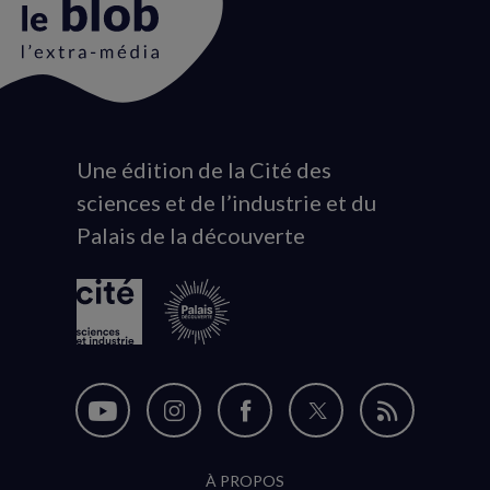
Une édition de la Cité des
Animation
sciences et de l’industrie et du
du
Palais de la découverte
logo
Nous
Nous
Nous
Nous
Flux
suivre
suivre
suivre
suivre
RSS
À PROPOS