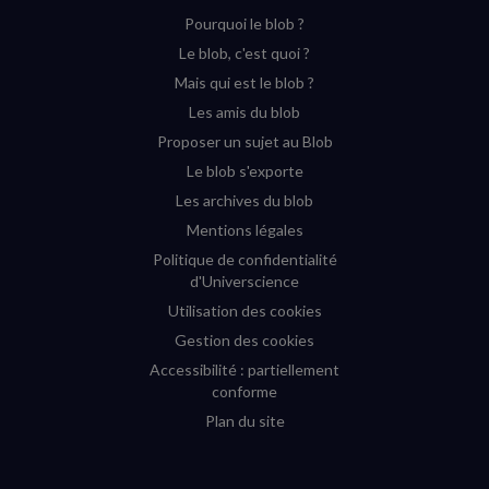
sur
sur
sur
sur
Pourquoi le blob ?
YouTube
Instagram
Facebook
Twitter
Le blob, c'est quoi ?
(nouvelle
(nouvelle
(nouvelle
(nouvelle
Mais qui est le blob ?
fenêtre)
fenêtre)
fenêtre)
fenêtre)
Les amis du blob
Proposer un sujet au Blob
Le blob s'exporte
Les archives du blob
Mentions légales
Politique de confidentialité
d'Universcience
Utilisation des cookies
Gestion des cookies
Accessibilité : partiellement
conforme
Plan du site