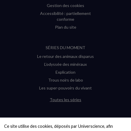
Gestion des cookies
Accessibilité : partiellement
conforme
Plan du site
SÉRIES DU MOMENT
Le retour des animaux disparus
L’odyssée des minéraux
Explication
Trous noirs de labo
Les super-pouvoirs du vivant
Toutes les séries
DERNIÈRES ENQUÊTES
Ce site utilise des cookies, déposés par Universcience, afin 
6000 exoplanètes, et pas de « Terre »