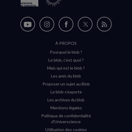
Nous
Nous
Nous
Nous
Flux
suivre
suivre
suivre
suivre
RSS
À PROPOS
sur
sur
sur
sur
Pourquoi le blob ?
YouTube
Instagram
Facebook
Twitter
Le blob, c'est quoi ?
(nouvelle
(nouvelle
(nouvelle
(nouvelle
Mais qui est le blob ?
fenêtre)
fenêtre)
fenêtre)
fenêtre)
Les amis du blob
Proposer un sujet au Blob
Le blob s'exporte
Les archives du blob
Mentions légales
Politique de confidentialité
d'Universcience
Utilisation des cookies