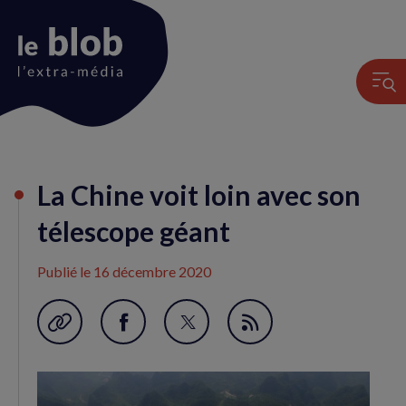
Animation
La Chine voit loin avec son
du
logo
télescope géant
Publié le
16 décembre 2020
Garder en favori
Partager
Partager
Flux
sur
sur
RSS
Facebook
Twitter