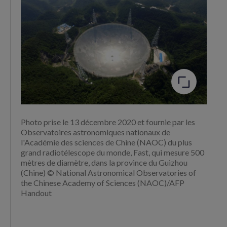
(nouvelle
(nouvelle
fenêtre)
fenêtre)
Agrandir
l'image
Photo prise le 13 décembre 2020 et fournie par les
Observatoires astronomiques nationaux de
l'Académie des sciences de Chine (NAOC) du plus
grand radiotélescope du monde, Fast, qui mesure 500
mètres de diamètre, dans la province du Guizhou
(Chine) © National Astronomical Observatories of
the Chinese Academy of Sciences (NAOC)/AFP
Handout