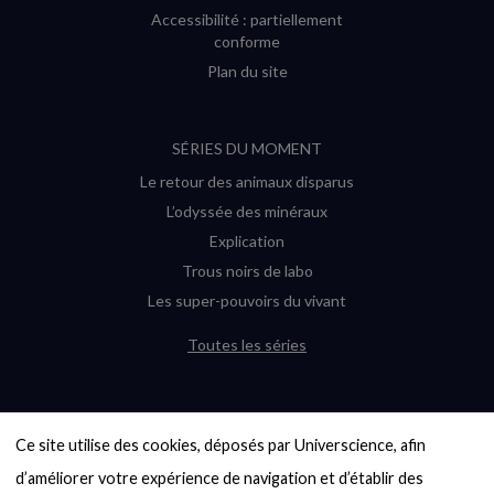
Accessibilité : partiellement
conforme
Plan du site
SÉRIES DU MOMENT
Le retour des animaux disparus
L’odyssée des minéraux
Explication
Trous noirs de labo
Les super-pouvoirs du vivant
Toutes les séries
DERNIÈRES ENQUÊTES
Ce site utilise des cookies, déposés par Universcience, afin 
6000 exoplanètes, et pas de « Terre »
en vue ?
d’améliorer votre expérience de navigation et d’établir des 