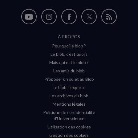
Nous
Nous
Nous
Nous
Flux
suivre
suivre
suivre
suivre
RSS
À PROPOS
sur
sur
sur
sur
Pourquoi le blob ?
YouTube
Instagram
Facebook
Twitter
Le blob, c'est quoi ?
(nouvelle
(nouvelle
(nouvelle
(nouvelle
Mais qui est le blob ?
fenêtre)
fenêtre)
fenêtre)
fenêtre)
Les amis du blob
Proposer un sujet au Blob
Le blob s'exporte
Les archives du blob
Mentions légales
Politique de confidentialité
d'Universcience
Utilisation des cookies
Gestion des cookies