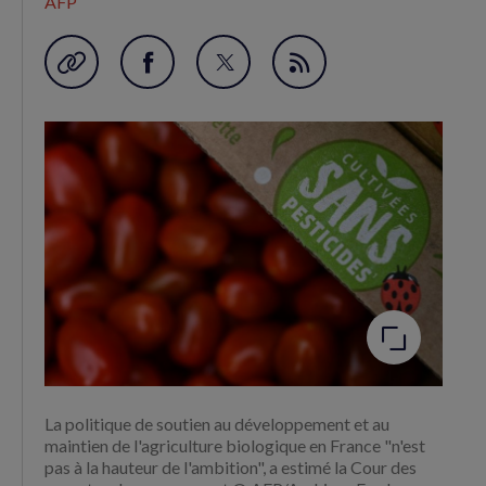
AFP
Garder en favori
Partager
Partager
Flux
sur
sur
RSS
Facebook
Twitter
(nouvelle
(nouvelle
fenêtre)
fenêtre)
Agrandir
l'image
La politique de soutien au développement et au
maintien de l'agriculture biologique en France "n'est
pas à la hauteur de l'ambition", a estimé la Cour des