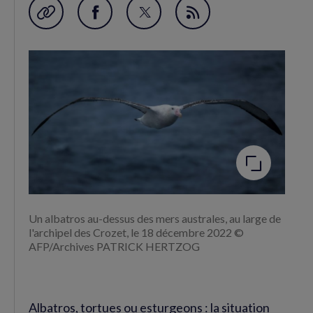
Garder en favori
Partager
Partager
Flux
sur
sur
RSS
Facebook
Twitter
(nouvelle
(nouvelle
fenêtre)
fenêtre)
Agrandir
l'image
Un albatros au-dessus des mers australes, au large de
l'archipel des Crozet, le 18 décembre 2022 ©
AFP/Archives PATRICK HERTZOG
Albatros, tortues ou esturgeons : la situation