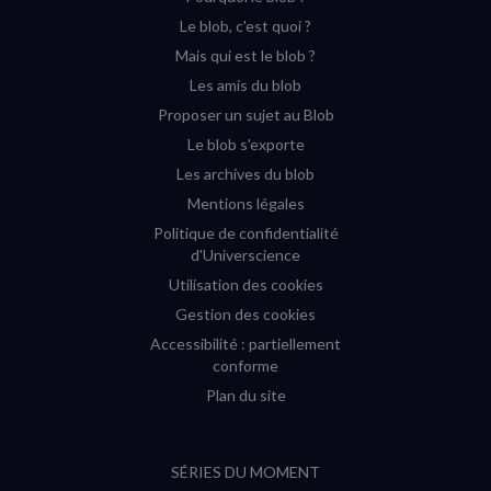
YouTube
Instagram
Facebook
Twitter
Le blob, c'est quoi ?
(nouvelle
(nouvelle
(nouvelle
(nouvelle
Mais qui est le blob ?
fenêtre)
fenêtre)
fenêtre)
fenêtre)
Les amis du blob
Proposer un sujet au Blob
Le blob s'exporte
Les archives du blob
Mentions légales
Politique de confidentialité
d'Universcience
Utilisation des cookies
Gestion des cookies
Accessibilité : partiellement
conforme
Plan du site
SÉRIES DU MOMENT