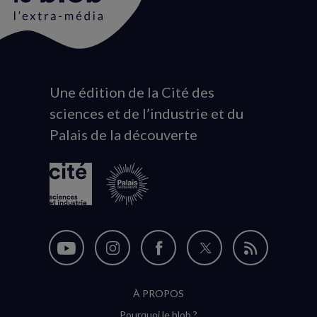
Une édition de la Cité des
Animation
sciences et de l’industrie et du
du
Palais de la découverte
logo
Nous
Nous
Nous
Nous
Flux
suivre
suivre
suivre
suivre
RSS
À PROPOS
sur
sur
sur
sur
Pourquoi le blob ?