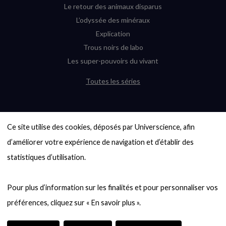
Le retour des animaux disparus
L’odyssée des minéraux
Explication
Trous noirs de labo
Les super-pouvoirs du vivant
Toutes les séries
DERNIÈRES ENQUÊTES
Ce site utilise des cookies, déposés par Universcience, afin 
6000 exoplanètes, et pas de « Terre »
en vue ?
d’améliorer votre expérience de navigation et d’établir des 
Quel avenir pour les cryptos ?
statistiques d’utilisation.

Un loup préhistorique ressuscité ? La
désextinction en question
Pour plus d’information sur les finalités et pour personnaliser vos 
Entre mathématiques et politique : la
quête d’un vote équitable
Évaluer l’intelligence humaine : un vrai