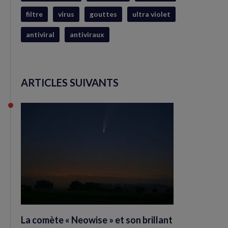
filtre
virus
gouttes
ultra violet
antiviral
antiviraux
ARTICLES SUIVANTS
La comète « Neowise » et son brillant