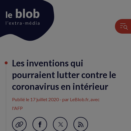
Animation
Les inventions qui
du
logo
pourraient lutter contre le
coronavirus en intérieur
Publié le
17 juillet 2020
- par LeBlob.fr, avec
l'AFP
Garder en favori
Partager
Partager
Flux