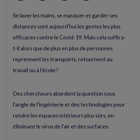
sur
sur
RSS
Se laver les mains, se masquer et garder ses
Facebook
Twitter
(nouvelle
(nouvelle
distances sont aujourd'hui les gestes les plus
fenêtre)
fenêtre)
efficaces contre le Covid-19. Mais cela suffira-
t-il alors que de plus en plus de personnes
reprennent les transports, retournent au
travail ou à l'école?
Des chercheurs abordent la question sous
l'angle de l'ingénierie et des technologies pour
rendre les espaces intérieurs plus sûrs, en
éliminant le virus de l'air et des surfaces.