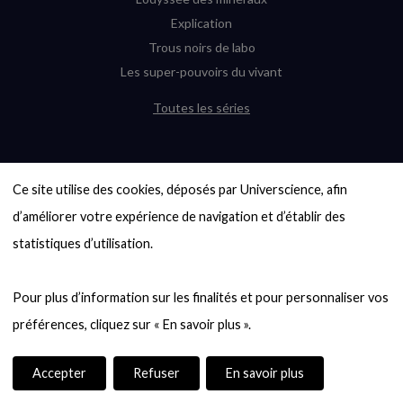
Explication
Trous noirs de labo
Les super-pouvoirs du vivant
Toutes les séries
DERNIÈRES ENQUÊTES
Ce site utilise des cookies, déposés par Universcience, afin 
6000 exoplanètes, et pas de « Terre »
en vue ?
d’améliorer votre expérience de navigation et d’établir des 
Quel avenir pour les cryptos ?
statistiques d’utilisation.

Un loup préhistorique ressuscité ? La
désextinction en question
Pour plus d’information sur les finalités et pour personnaliser vos 
Entre mathématiques et politique : la
quête d’un vote équitable
Évaluer l’intelligence humaine : un vrai
casse-tête
Accepter
Refuser
En savoir plus
Toutes les enquêtes