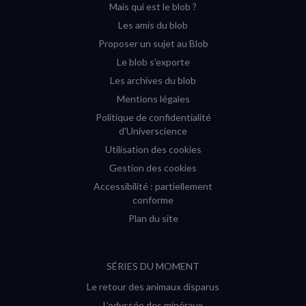
Mais qui est le blob ?
fenêtre)
fenêtre)
fenêtre)
fenêtre)
Les amis du blob
Proposer un sujet au Blob
Le blob s'exporte
Les archives du blob
Mentions légales
Politique de confidentialité
d'Universcience
Utilisation des cookies
Gestion des cookies
Accessibilité : partiellement
conforme
Plan du site
SÉRIES DU MOMENT
Le retour des animaux disparus
L’odyssée des minéraux