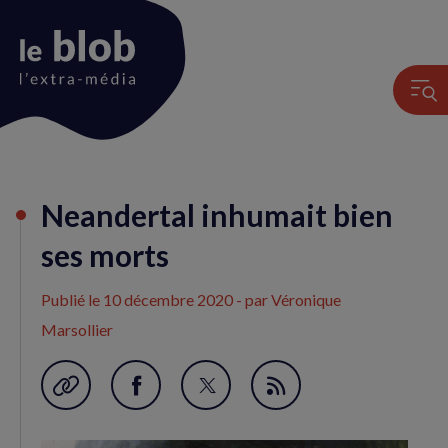
Animation
Neandertal inhumait bien
du
logo
ses morts
Publié le
10 décembre 2020
- par Véronique
Marsollier
Garder en favori
Partager
Partager
Flux
sur
sur
RSS