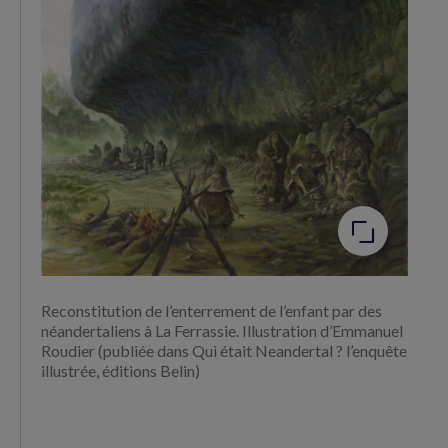
Facebook
Twitter
(nouvelle
(nouvelle
fenêtre)
fenêtre)
Agrandir
l'image
Reconstitution de l’enterrement de l’enfant par des
néandertaliens à La Ferrassie. Illustration d’Emmanuel
Roudier (publiée dans Qui était Neandertal ? l’enquête
illustrée, éditions Belin)