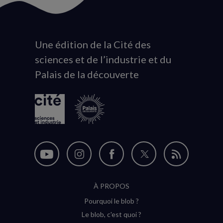
Une édition de la Cité des
Animation
sciences et de l’industrie et du
du
Palais de la découverte
logo
Nous
Nous
Nous
Nous
Flux
suivre
suivre
suivre
suivre
RSS
À PROPOS
sur
sur
sur
sur
Pourquoi le blob ?
YouTube
Instagram
Facebook
Twitter
Le blob, c'est quoi ?
(nouvelle
(nouvelle
(nouvelle
(nouvelle