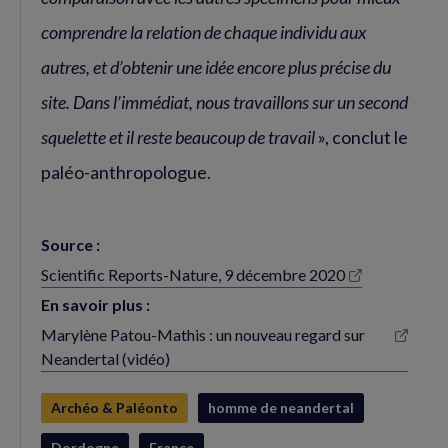
comprendre la relation de chaque individu aux
autres, et d’obtenir une idée encore plus précise du
site. Dans l’immédiat, nous travaillons sur un second
squelette et il reste beaucoup de travail
», conclut le
paléo-anthropologue.
Source :
Scientific Reports-Nature, 9 décembre 2020
(nouvelle
fenêtre)
En savoir plus :
Marylène Patou-Mathis : un nouveau regard sur
(nouvelle
Neandertal (vidéo)
fenêtre)
Archéo & Paléonto
homme de neandertal
Dordogne
France