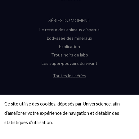
SÉRIES DU MOMENT
Le retour des animaux disparus
L’odyssée des minéraux
Explication
Trous noirs de labo
Les super-pouvoirs du vivant
Toutes les séries
DERNIÈRES ENQUÊTES
Ce site utilise des cookies, déposés par Universcience, afin 
6000 exoplanètes, et pas de « Terre »
en vue ?
d’améliorer votre expérience de navigation et d’établir des 
Quel avenir pour les cryptos ?
statistiques d’utilisation.

Un loup préhistorique ressuscité ? La
désextinction en question