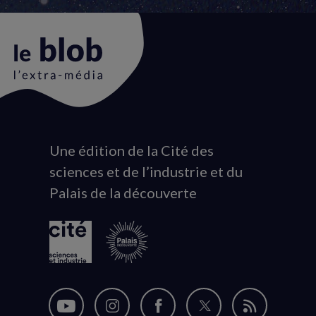
Une édition de la Cité des
Animation
sciences et de l’industrie et du
du
Palais de la découverte
logo
Nous
Nous
Nous
Nous
Flux