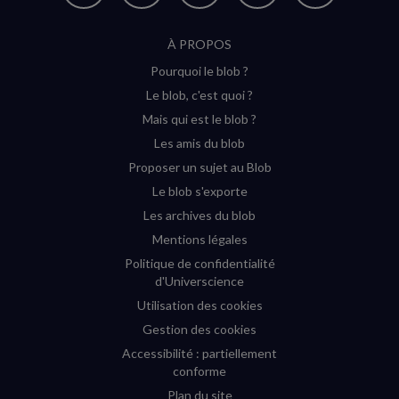
suivre
suivre
suivre
suivre
RSS
À PROPOS
sur
sur
sur
sur
Pourquoi le blob ?
YouTube
Instagram
Facebook
Twitter
Le blob, c'est quoi ?
(nouvelle
(nouvelle
(nouvelle
(nouvelle
Mais qui est le blob ?
fenêtre)
fenêtre)
fenêtre)
fenêtre)
Les amis du blob
Proposer un sujet au Blob
Le blob s'exporte
Les archives du blob
Mentions légales
Politique de confidentialité
d'Universcience
Utilisation des cookies
Gestion des cookies
Accessibilité : partiellement
conforme
Plan du site