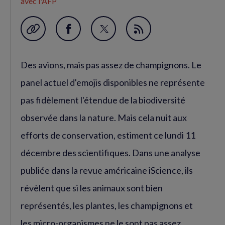
avec l'AFP
Garder en favori
Partager
Partager
Flux
sur
sur
RSS
Des avions, mais pas assez de champignons. Le
Facebook
Twitter
(nouvelle
(nouvelle
panel actuel d'emojis disponibles ne représente
fenêtre)
fenêtre)
pas fidèlement l'étendue de la biodiversité
observée dans la nature. Mais cela nuit aux
efforts de conservation, estiment ce lundi 11
décembre des scientifiques. Dans une analyse
publiée dans la revue américaine iScience, ils
révèlent que si les animaux sont bien
représentés, les plantes, les champignons et
les micro-organismes ne le sont pas assez.