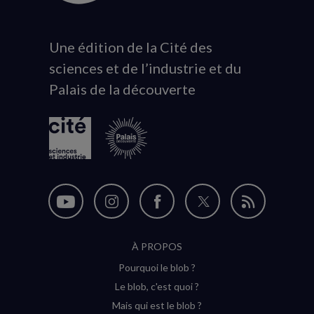
Une édition de la Cité des
Animation
sciences et de l’industrie et du
du
Palais de la découverte
logo
Nous
Nous
Nous
Nous
Flux
suivre
suivre
suivre
suivre
RSS
À PROPOS
sur
sur
sur
sur
Pourquoi le blob ?
YouTube
Instagram
Facebook
Twitter
Le blob, c'est quoi ?
(nouvelle
(nouvelle
(nouvelle
(nouvelle
Mais qui est le blob ?