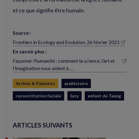
et ce que signifie être humain.
Source :
Frontiers in Ecology and Evolution, 26 février 2021
(nouvelle
fenêtre)
En savoir plus :
Façonner l’humanité : comment la science, l’art et
(nouvelle
l’imagination nous aident à …
fenêtre)
Archéo & Paléonto
prehistoire
reconstitution faciale
lucy
enfant de Taung
ARTICLES SUIVANTS