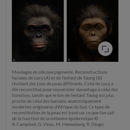
Facebook
Twitter
(nouvelle
(nouvelle
fenêtre)
fenêtre)
Agrandir
l'image
Moulages en silicone pigmenté. Reconstructions
faciales de Lucy (A) et de l’enfant de Taung (B)
révélant des tons de peau différents. Celui de Lucy a
été reconstitué pour ressembler davantage à celui des
bonobos, tandis que le ton de l’enfant Taung est plus
proche de celui des humains anatomiquement
modernes originaires d’Afrique du Sud. Ce type de
reconstitution de la peau est basé sur ce que l’on sait
de la fonction de la mélanine épidermique ©
R. Campbell, G. Vinas, M. Henneberg, R. Diogo