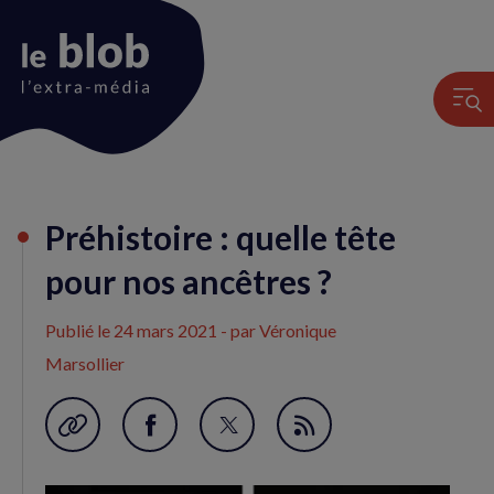
Animation
Préhistoire : quelle tête
du
logo
pour nos ancêtres ?
Publié le
24 mars 2021
- par Véronique
Marsollier
Garder en favori
Partager
Partager
Flux
sur
sur
RSS