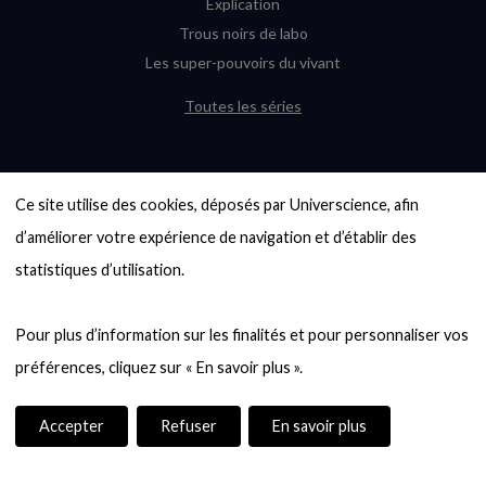
Explication
Trous noirs de labo
Les super-pouvoirs du vivant
Toutes les séries
DERNIÈRES ENQUÊTES
Ce site utilise des cookies, déposés par Universcience, afin 
6000 exoplanètes, et pas de « Terre »
en vue ?
d’améliorer votre expérience de navigation et d’établir des 
Quel avenir pour les cryptos ?
statistiques d’utilisation.

Un loup préhistorique ressuscité ? La
désextinction en question
Pour plus d’information sur les finalités et pour personnaliser vos 
Entre mathématiques et politique : la
quête d’un vote équitable
Évaluer l’intelligence humaine : un vrai
casse-tête
Accepter
Refuser
En savoir plus
Toutes les enquêtes