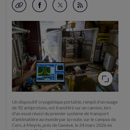
Garder en favori
Partager
Partager
Flux
sur
sur
RSS
Facebook
Twitter
(nouvelle
(nouvelle
fenêtre)
fenêtre)
Agrandir
l'image
Un dispositif cryogénique portable, rempli d'un nuage
de 92 antiprotons, est transféré sur un camion, lors
d'un essai réussi du premier système de transport
d'antimatière au monde par la route, sur le campus du
Cern, à Meyrin, près de Genève, le 24 mars 2026 en