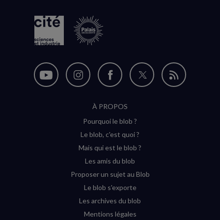
Nous
Nous
Nous
Nous
Flux
suivre
suivre
suivre
suivre
RSS
À PROPOS
sur
sur
sur
sur
Pourquoi le blob ?
YouTube
Instagram
Facebook
Twitter
Le blob, c'est quoi ?
(nouvelle
(nouvelle
(nouvelle
(nouvelle
Mais qui est le blob ?
fenêtre)
fenêtre)
fenêtre)
fenêtre)
Les amis du blob
Proposer un sujet au Blob
Le blob s'exporte
Les archives du blob
Mentions légales