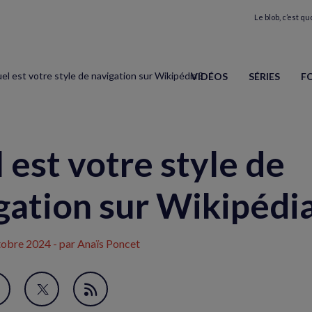
Le blob, c’est quo
el est votre style de navigation sur Wikipédia ?
VIDÉOS
SÉRIES
F
 est votre style de
gation sur Wikipédia
tobre 2024
- par Anaïs Poncet
avori
artager
Partager
Flux