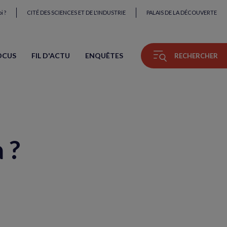
i ?
CITÉ DES SCIENCES ET DE L'INDUSTRIE
PALAIS DE LA DÉCOUVERTE
OCUS
FIL D'ACTU
ENQUÊTES
RECHERCHER
 ?