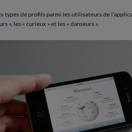
ur
sur
RSS
acebook
Twitter
ois types de profils parmi les utilisateurs de l’appli
nouvelle
(nouvelle
rs », les « curieux » et les « danseurs ».
enêtre)
fenêtre)
Agrandir
l'image