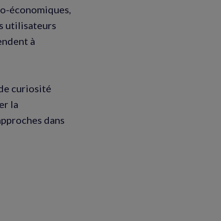
ocio-économiques,
 utilisateurs
endent à
de curiosité
er la
 approches dans