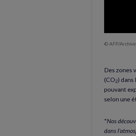
© AFP/Archi
Des zones v
(CO
) dans
2
pouvant exp
selon une é
"
Nos découve
dans l'atmos