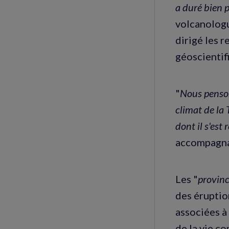
a duré bien 
volcanologu
dirigé les 
géoscientif
"
Nous penson
climat de la 
dont il s'est 
accompagnan
Les "
provinc
des éruptio
associées à
de la vie co