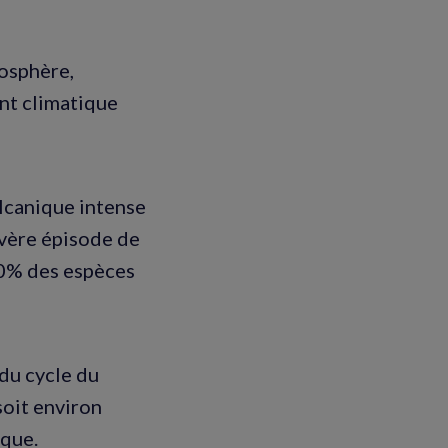
mosphère,
nt climatique
volcanique intense
sévère épisode de
 90% des espèces
du cycle du
soit environ
ique.