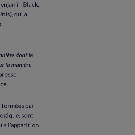
Benjamin Black,
is), qui a
e
anière dont le
sur la manière
 presse
ce.
s formées par
ogique, sont
is l'apparition