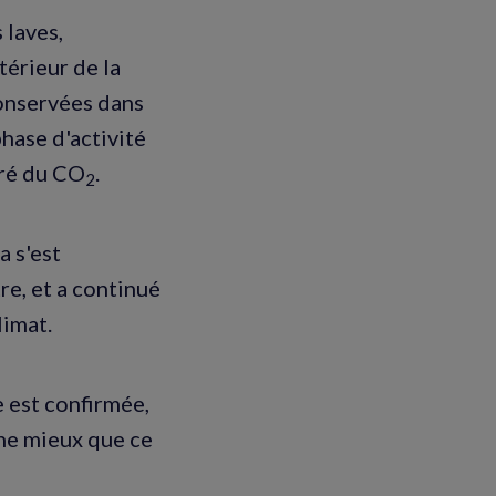
 laves,
térieur de la
conservées dans
hase d'activité
éré du CO
.
2
 s'est
re, et a continué
limat.
 est confirmée,
nne mieux que ce