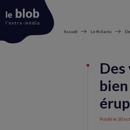
Fil
Accueil
Le fil d’actu
d'Ariane
Animation
du
Des 
logo
bien 
érup
Publié le
30 oc