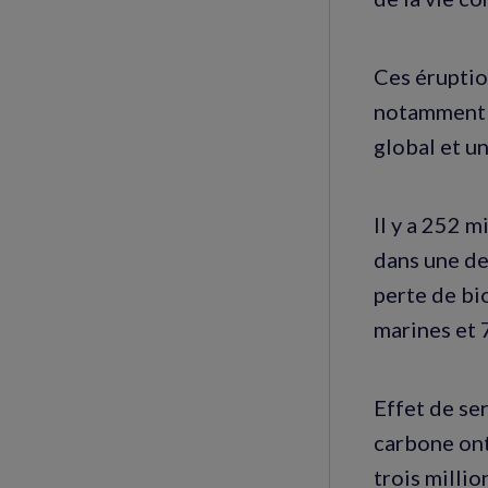
Ces éruptio
notamment
global et un
Il y a 252 m
dans une de 
perte de bi
marines et 
Effet de se
carbone ont
trois millio