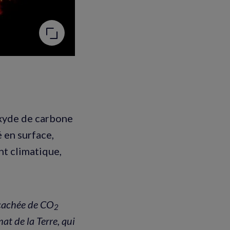
oxyde de carbone
é en surface,
nt climatique,
 cachée de CO
2
t de la Terre, qui