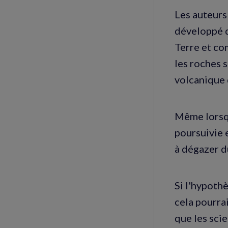
Les auteurs
développé d
Terre et co
les roches 
volcanique d
Même lorsqu
poursuivie 
à dégazer 
Si l'hypoth
cela pourrai
que les scie