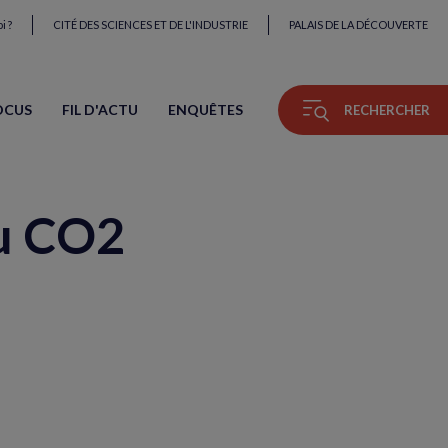
i ?
CITÉ DES SCIENCES ET DE L'INDUSTRIE
PALAIS DE LA DÉCOUVERTE
OCUS
FIL D'ACTU
ENQUÊTES
RECHERCHER
du CO2