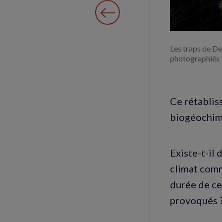
Les traps de De
photographiés 
Ce rétablis
biogéochimi
Existe-t-il
climat comm
durée de ce
provoqués 