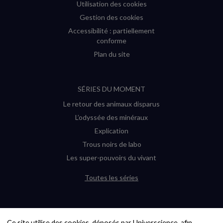
Utilisation des cookies
Gestion des cookies
Accessibilité : partiellement
conforme
Plan du site
SÉRIES DU MOMENT
Le retour des animaux disparus
L’odyssée des minéraux
Explication
Trous noirs de labo
Les super-pouvoirs du vivant
Toutes les séries
DERNIÈRES ENQUÊTES
Ce site utilise des cookies, déposés par Universcience, afin 