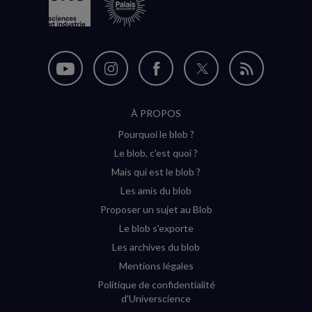
Nous
Nous
Nous
Nous
Flux
suivre
suivre
suivre
suivre
RSS
À PROPOS
sur
sur
sur
sur
Pourquoi le blob ?
YouTube
Instagram
Facebook
Twitter
Le blob, c'est quoi ?
(nouvelle
(nouvelle
(nouvelle
(nouvelle
Mais qui est le blob ?
fenêtre)
fenêtre)
fenêtre)
fenêtre)
Les amis du blob
Proposer un sujet au Blob
Le blob s'exporte
Les archives du blob
Mentions légales
Politique de confidentialité
d'Universcience