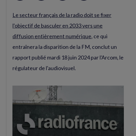
sur
sur
RSS
Le secteur français de la radio doit se fixer
Facebook
Twitter
(nouvelle
(nouvelle
l'objectif de basculer en 2033 vers une
fenêtre)
fenêtre)
diffusion entièrement numérique
, ce qui
entraînera la disparition de la FM, conclut un
rapport publié mardi 18 juin 2024 par l'Arcom, le
régulateur de l'audiovisuel.
Agrandir
l'image