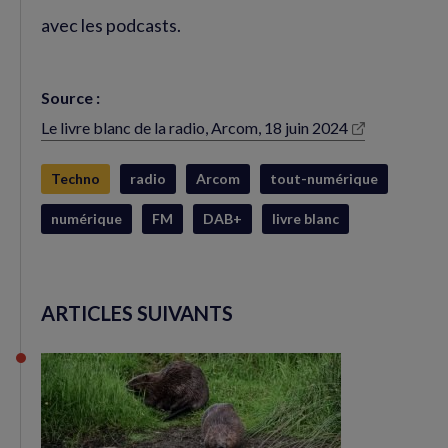
avec les podcasts.
Source :
Le livre blanc de la radio, Arcom, 18 juin 2024
(nouvelle
fenêtre)
Techno
radio
Arcom
tout-numérique
numérique
FM
DAB+
livre blanc
ARTICLES SUIVANTS