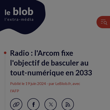
Animation
Radio : l'Arcom fixe
du
logo
l'objectif de basculer au
tout-numérique en 2033
Publié le
19 juin 2024
- par LeBlob.fr, avec
l'AFP
Garder en favori
Partager
Partager
Flux