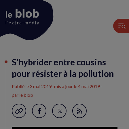
Animation
S’hybrider entre cousins
du
logo
pour résister à la pollution
Publié le
3 mai 2019
, mis à jour le
4 mai 2019
-
par le blob
Garder en favori
Partager
Partager
Flux
sur
sur
RSS