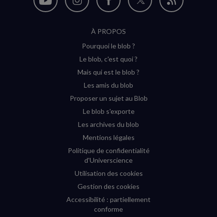
Nous
Nous
Nous
Nous
Flux
suivre
suivre
suivre
suivre
RSS
À PROPOS
sur
sur
sur
sur
Pourquoi le blob ?
YouTube
Instagram
Facebook
Twitter
Le blob, c'est quoi ?
(nouvelle
(nouvelle
(nouvelle
(nouvelle
Mais qui est le blob ?
fenêtre)
fenêtre)
fenêtre)
fenêtre)
Les amis du blob
Proposer un sujet au Blob
Le blob s'exporte
Les archives du blob
Mentions légales
Politique de confidentialité
d'Universcience
Utilisation des cookies
Gestion des cookies
Accessibilité : partiellement
conforme