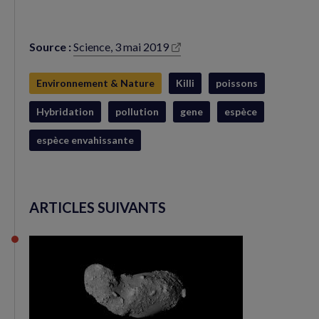
Source :
Science, 3 mai 2019
(nouvelle
fenêtre)
Environnement & Nature
Killi
poissons
Hybridation
pollution
gene
espèce
espèce envahissante
ARTICLES SUIVANTS