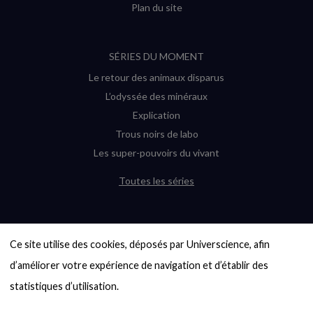
Plan du site
SÉRIES DU MOMENT
Le retour des animaux disparus
L’odyssée des minéraux
Explication
Trous noirs de labo
Les super-pouvoirs du vivant
Toutes les séries
DERNIÈRES ENQUÊTES
Ce site utilise des cookies, déposés par Universcience, afin 
6000 exoplanètes, et pas de « Terre »
en vue ?
d’améliorer votre expérience de navigation et d’établir des 
Quel avenir pour les cryptos ?
statistiques d’utilisation.

Un loup préhistorique ressuscité ? La