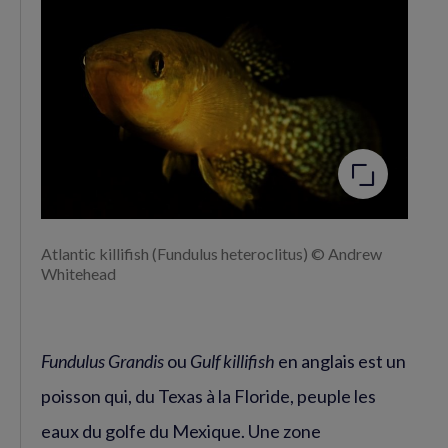
Facebook
Twitter
(nouvelle
(nouvelle
fenêtre)
fenêtre)
Agrandir
l'image
Atlantic killifish (Fundulus heteroclitus) © Andrew
Whitehead
Fundulus Grandis
ou
Gulf killifish
en anglais est un
poisson qui, du Texas à la Floride, peuple les
eaux du golfe du Mexique. Une zone