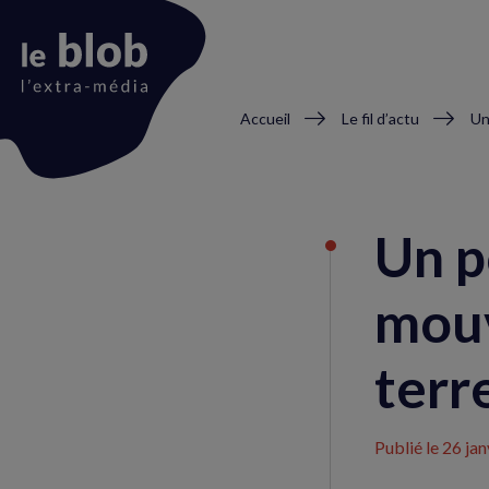
Fil
Accueil
Le fil d’actu
d'Ariane
Animation
du
Un p
logo
mou
terr
Publié le
26 jan