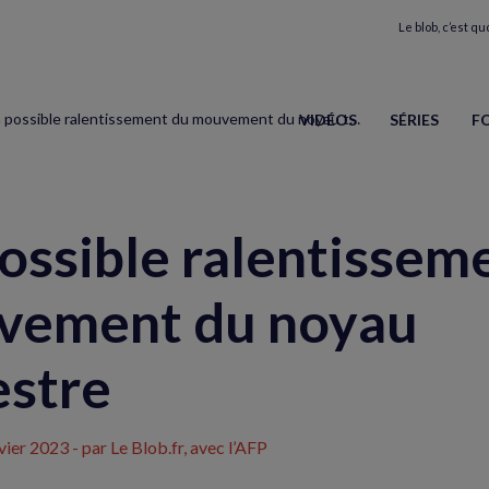
Le blob, c’est quo
Un possible ralentissement du mouvement du noyau terrestre
VIDÉOS
SÉRIES
F
ossible ralentissem
vement du noyau
estre
vier 2023
- par Le Blob.fr, avec l’AFP