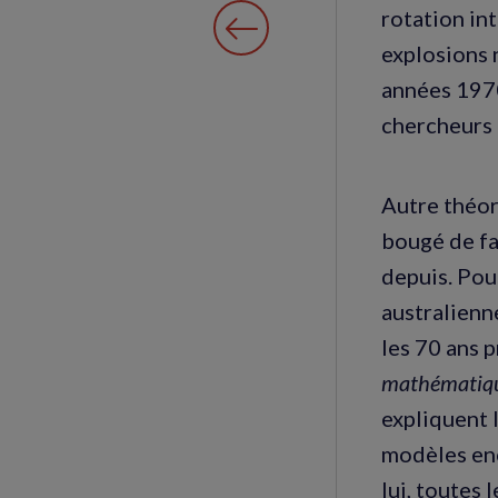
rotation in
explosions 
années 1970
chercheurs 
Autre théor
bougé de fa
depuis. Pou
australienne
les 70 ans 
mathématique
expliquent 
modèles enc
lui, toutes 