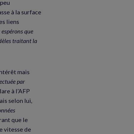
 peu
sse à la surface
es liens
 espérons que
èles traitant la
ntérêt mais
fectuée par
lare à l’AFP
is selon lui,
données
rant que le
e vitesse de