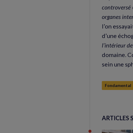
controversé 
organes inte
l’on essaya
d’une échog
l’intérieur de
domaine. Co
sein une sp
Fondamental
ARTICLES 