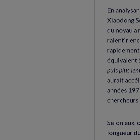
En analysan
Xiaodong So
du noyau a r
ralentir en
rapidement 
équivalent à
puis plus len
aurait accél
années 1970
chercheurs 
Selon eux, 
longueur du 