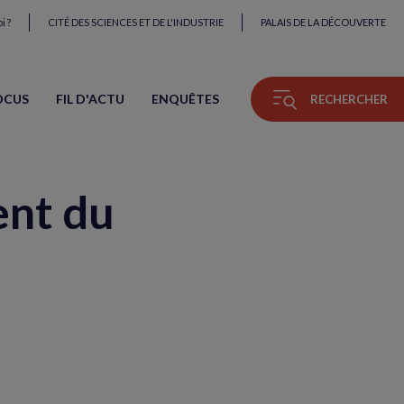
i ?
CITÉ DES SCIENCES ET DE L'INDUSTRIE
PALAIS DE LA DÉCOUVERTE
OCUS
FIL D'ACTU
ENQUÊTES
RECHERCHER
ent du