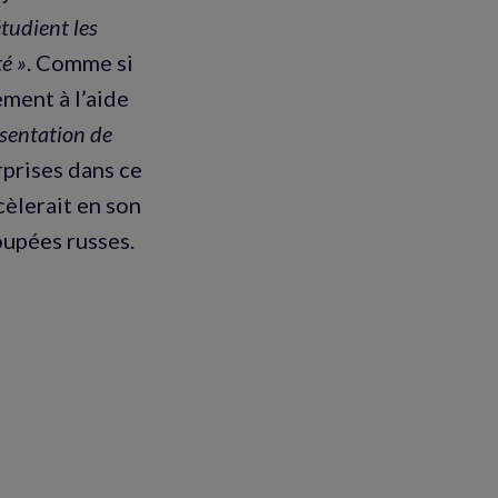
étudient les
é »
. Comme si
ment à l’aide
ésentation de
urprises dans ce
cèlerait en son
poupées russes.