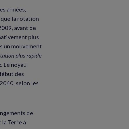
es années,
 que la rotation
 2009, avant de
rnativement plus
ans un mouvement
tation plus rapide
. Le noyau
 début des
 2040, selon les
hangements de
 la Terre a