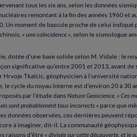
tervenant tous les six ans, selon les données sismi
nucléaires remontant à la fin des années 1960 et a
. Un moment de bascule proche de celui indiqué p
chinois,
« une coïncidence »
, selon le sismologue am
ie, dotée d’une base solide selon M. Vidale : le noy
çon significative qu’entre 2001 et 2013, avant de s
r Hrvoje Tkalcic, géophysicien à l’université natio
, le cycle du noyau interne est d’environ 20 à 30 a
proposés par l’étude dans
Nature Geoscience.
«
Ces m
s sont probablement tous incorrects »
parce que mêm
les données observées, ces dernières peuvent répo
ore à imaginer, dit-il. La communauté géophysique
les raisons d’être
« divisée sur cette découverte, et le s