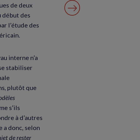
ques de deux
u début des
ar l’étude des
éricain.
au interne n’a
e stabiliser
nale
ns, plutôt que
odèles
e s’ils
ndre à d’autres
 a donc, selon
ujet de rester