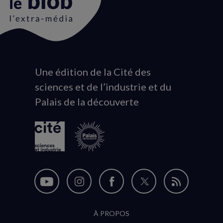
Une édition de la Cité des
Animation
sciences et de l’industrie et du
du
Palais de la découverte
logo
Nous
Nous
Nous
Nous
Flux
suivre
suivre
suivre
suivre
RSS
À PROPOS
sur
sur
sur
sur