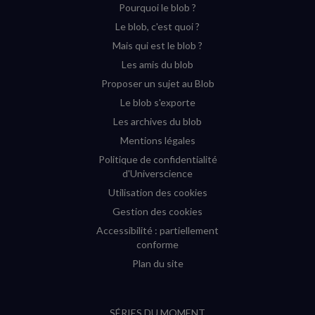
Pourquoi le blob ?
YouTube
Instagram
Facebook
Twitter
Le blob, c'est quoi ?
(nouvelle
(nouvelle
(nouvelle
(nouvelle
Mais qui est le blob ?
fenêtre)
fenêtre)
fenêtre)
fenêtre)
Les amis du blob
Proposer un sujet au Blob
Le blob s'exporte
Les archives du blob
Mentions légales
Politique de confidentialité
d'Universcience
Utilisation des cookies
Gestion des cookies
Accessibilité : partiellement
conforme
Plan du site
SÉRIES DU MOMENT