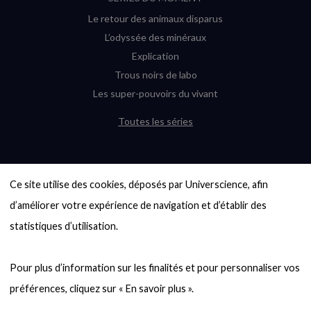
Le retour des animaux disparus
L’odyssée des minéraux
Explication
Trous noirs de labo
Les super-pouvoirs du vivant
Toutes les séries
DERNIÈRES ENQUÊTES
Ce site utilise des cookies, déposés par Universcience, afin 
6000 exoplanètes, et pas de « Terre »
en vue ?
d’améliorer votre expérience de navigation et d’établir des 
Quel avenir pour les cryptos ?
statistiques d’utilisation.

Un loup préhistorique ressuscité ? La
désextinction en question
Pour plus d’information sur les finalités et pour personnaliser vos 
Entre mathématiques et politique : la
quête d’un vote équitable
Évaluer l’intelligence humaine : un vrai