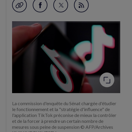
Garder en favori
Partager
Partager
Flux
sur
sur
RSS
Facebook
Twitter
(nouvelle
(nouvelle
fenêtre)
fenêtre)
Agrandir
l'image
La commission d'enquête du Sénat chargée d'étudier
le fonctionnement et la "stratégie d'influence" de
l'application TikTok préconise de mieux la contrôler
et de la forcer à prendre un certain nombre de
mesures sous peine de suspension © AFP/Archives