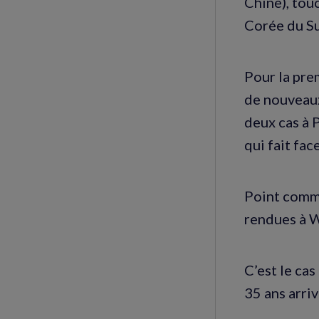
Chine), tou
Corée du Su
Pour la prem
de nouveaux
deux cas à P
qui fait fa
Point commu
rendues à 
C’est le ca
35 ans arri