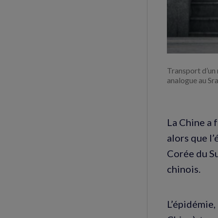
Transport d’un 
analogue au Sr
La Chine a f
alors que l’
Corée du Su
chinois.
L’épidémie,