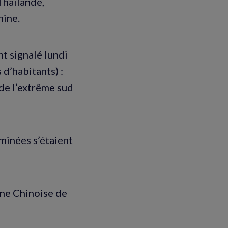
Thaïlande,
hine.
nt signalé lundi
d’habitants) :
 de l’extrême sud
minées s’étaient
 une Chinoise de