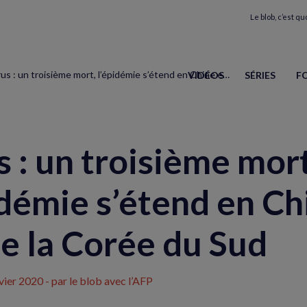
Le blob, c’est quo
Virus : un troisième mort, l’épidémie s’étend en Chine et gagne la Corée du Sud
VIDÉOS
SÉRIES
F
s : un troisième mort
idémie s’étend en Ch
e la Corée du Sud
vier 2020
- par le blob avec l’AFP