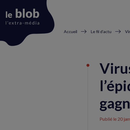
Fil
Accueil
Le fil d’actu
d'Ariane
Animation
du
Viru
logo
l’ép
gagn
Publié le
20 jan