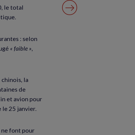
 le total
tique.
urantes : selon
jugé
« faible »
,
chinois, la
ntaines de
in et avion pour
 le 25 janvier.
 ne font pour