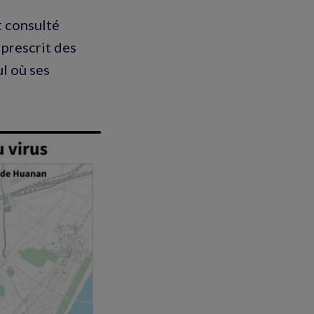
t consulté
 prescrit des
l où ses