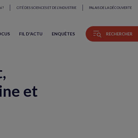
i ?
CITÉ DES SCIENCES ET DE L'INDUSTRIE
PALAIS DE LA DÉCOUVERTE
OCUS
FIL D'ACTU
ENQUÊTES
RECHERCHER
,
ine et