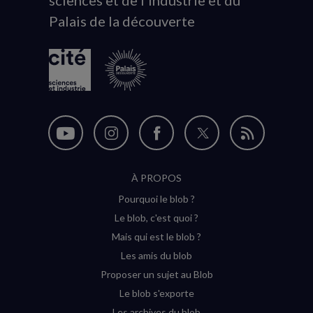
Palais de la découverte
logo
Nous
Nous
Nous
Nous
Flux
suivre
suivre
suivre
suivre
RSS
À PROPOS
sur
sur
sur
sur
Pourquoi le blob ?
YouTube
Instagram
Facebook
Twitter
Le blob, c'est quoi ?
(nouvelle
(nouvelle
(nouvelle
(nouvelle
Mais qui est le blob ?
fenêtre)
fenêtre)
fenêtre)
fenêtre)
Les amis du blob
Proposer un sujet au Blob
Le blob s'exporte
Les archives du blob