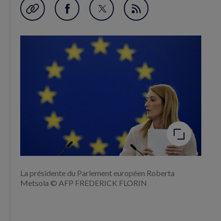
Garder en favori
Partager
Partager
Flux
sur
sur
RSS
Facebook
Twitter
(nouvelle
(nouvelle
fenêtre)
fenêtre)
Agrandir
l'image
La présidente du Parlement européen Roberta
Metsola © AFP FREDERICK FLORIN