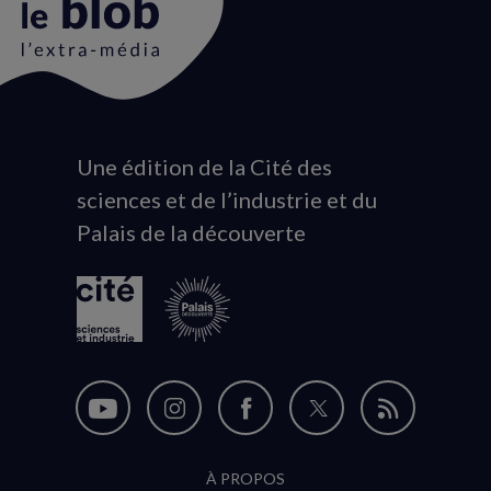
Une édition de la Cité des
Animation
sciences et de l’industrie et du
du
Palais de la découverte
logo
Nous
Nous
Nous
Nous
Flux
suivre
suivre
suivre
suivre
RSS
À PROPOS
sur
sur
sur
sur