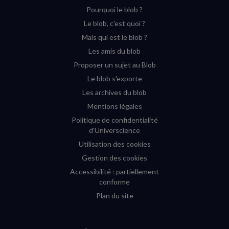
Pourquoi le blob ?
YouTube
Instagram
Facebook
Twitter
Le blob, c'est quoi ?
(nouvelle
(nouvelle
(nouvelle
(nouvelle
Mais qui est le blob ?
fenêtre)
fenêtre)
fenêtre)
fenêtre)
Les amis du blob
Proposer un sujet au Blob
Le blob s'exporte
Les archives du blob
Mentions légales
Politique de confidentialité
d'Universcience
Utilisation des cookies
Gestion des cookies
Accessibilité : partiellement
conforme
Plan du site