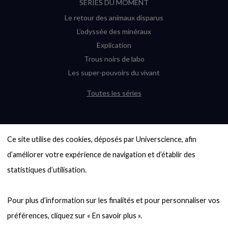
SÉRIES DU MOMENT
Le retour des animaux disparus
L’odyssée des minéraux
Explication
Trous noirs de labo
Les super-pouvoirs du vivant
Toutes les séries
DERNIÈRES ENQUÊTES
Ce site utilise des cookies, déposés par Universcience, afin 
6000 exoplanètes, et pas de « Terre »
en vue ?
d’améliorer votre expérience de navigation et d’établir des 
Quel avenir pour les cryptos ?
statistiques d’utilisation.

Un loup préhistorique ressuscité ? La
désextinction en question
Pour plus d’information sur les finalités et pour personnaliser vos 
Entre mathématiques et politique : la
quête d’un vote équitable