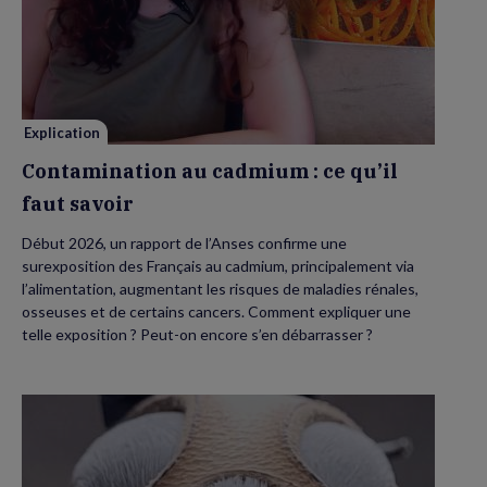
Contamination
au
cadmium :
ce
qu’il
faut
savoir
Explication
Contamination au cadmium : ce qu’il
faut savoir
Début 2026, un rapport de l’Anses confirme une
surexposition des Français au cadmium, principalement via
l’alimentation, augmentant les risques de maladies rénales,
osseuses et de certains cancers. Comment expliquer une
telle exposition ? Peut-on encore s’en débarrasser ?