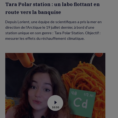
banquise
Tara Polar station : un labo flottant en
route vers la banquise
Depuis Lorient, une équipe de scientifiques a pris la mer en
direction de l’Arctique le 19 juillet dernier, à bord d’une
station unique en son genre : Tara Polar Station. Objectif :
mesurer les effets du réchauffement climatique.
Voir
10:30
la
vidéo
de