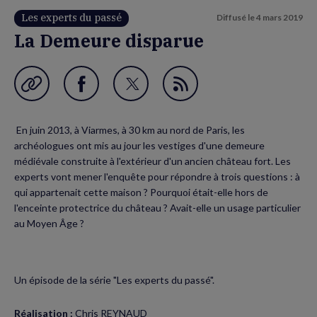
Les experts du passé
Diffusé le
4 mars 2019
La Demeure disparue
Garder en favori
Partager
Partager
Flux
sur
sur
RSS
En juin 2013, à Viarmes, à 30 km au nord de Paris, les
Facebook
Twitter
archéologues ont mis au jour les vestiges d'une demeure
(nouvelle
(nouvelle
médiévale construite à l'extérieur d'un ancien château fort. Les
experts vont mener l'enquête pour répondre à trois questions : à
fenêtre)
fenêtre)
qui appartenait cette maison ? Pourquoi était-elle hors de
l'enceinte protectrice du château ? Avait-elle un usage particulier
au Moyen Âge ?
Un épisode de la série "Les experts du passé".
Réalisation :
Chris REYNAUD