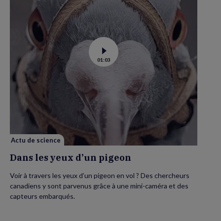
Voir
01:03
la
vidéo
de
Dans
les
yeux
d’un
pigeon
Actu de science
Dans les yeux d’un pigeon
Voir à travers les yeux d’un pigeon en vol ? Des chercheurs
canadiens y sont parvenus grâce à une mini-caméra et des
capteurs embarqués.