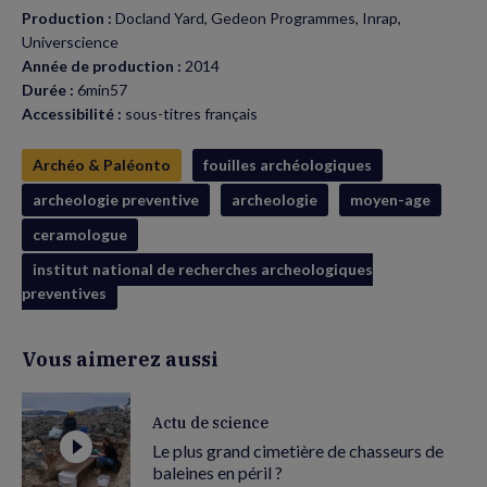
Production :
Docland Yard, Gedeon Programmes, Inrap,
Universcience
Année de production :
2014
Durée :
6min57
Accessibilité :
sous-titres français
Archéo & Paléonto
fouilles archéologiques
archeologie preventive
archeologie
moyen-age
ceramologue
institut national de recherches archeologiques
preventives
Vous aimerez aussi
Actu de science
Le plus grand cimetière de chasseurs de
baleines en péril ?