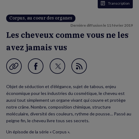
Transcription
Corpus, au coeur des organes
Dernière diffusion le
11 février 2019
Les cheveux comme vous ne les
avez jamais vus
Garder en favori
Partager
Partager
Flux
sur
sur
RSS
Objet de séduction et d’élégance, sujet de tabous, enjeu
Facebook
Twitter
économique pour les industries du cosmétique, le cheveu est
(nouvelle
(nouvelle
aussi tout simplement un organe vivant qui couvre et protège
notre crâne. Nombre, composition chimique, structure
fenêtre)
fenêtre)
moléculaire, diversité des couleurs, rythme de pousse… Passé au
peigne fin, le cheveu livre tous ses secrets.
Un épisode de la série « Corpus ».