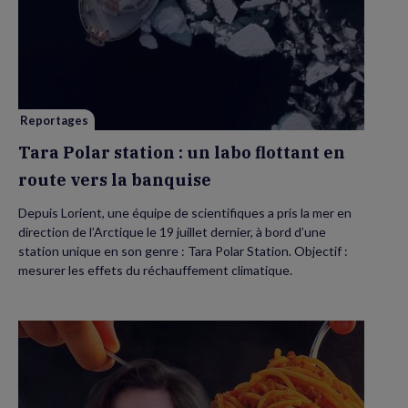
Tara
Polar
station
:
un
labo
flottant
en
route
vers
Reportages
la
banquise
Tara Polar station : un labo flottant en
route vers la banquise
Depuis Lorient, une équipe de scientifiques a pris la mer en
direction de l’Arctique le 19 juillet dernier, à bord d’une
station unique en son genre : Tara Polar Station. Objectif :
mesurer les effets du réchauffement climatique.