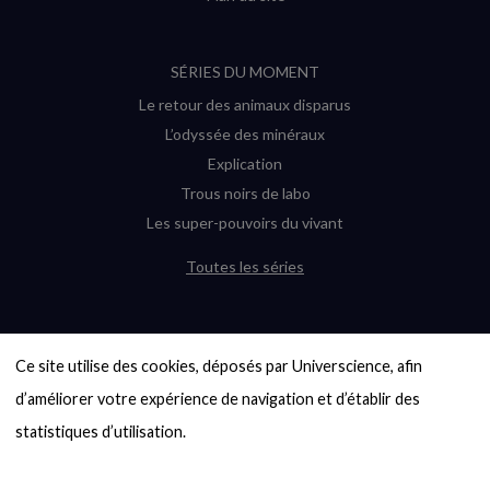
SÉRIES DU MOMENT
Le retour des animaux disparus
L’odyssée des minéraux
Explication
Trous noirs de labo
Les super-pouvoirs du vivant
Toutes les séries
DERNIÈRES ENQUÊTES
Ce site utilise des cookies, déposés par Universcience, afin 
6000 exoplanètes, et pas de « Terre »
en vue ?
d’améliorer votre expérience de navigation et d’établir des 
Quel avenir pour les cryptos ?
statistiques d’utilisation.

Un loup préhistorique ressuscité ? La
désextinction en question