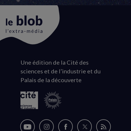
Une édition de la Cité des
Animation
sciences et de l’industrie et du
du
Palais de la découverte
logo
Nous
Nous
Nous
Nous
Flux