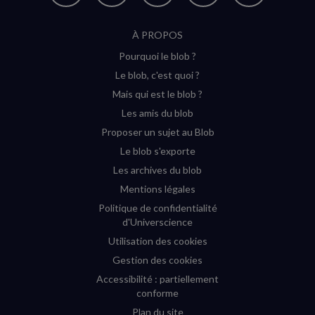
suivre
suivre
suivre
suivre
RSS
À PROPOS
sur
sur
sur
sur
Pourquoi le blob ?
YouTube
Instagram
Facebook
Twitter
Le blob, c'est quoi ?
(nouvelle
(nouvelle
(nouvelle
(nouvelle
Mais qui est le blob ?
fenêtre)
fenêtre)
fenêtre)
fenêtre)
Les amis du blob
Proposer un sujet au Blob
Le blob s'exporte
Les archives du blob
Mentions légales
Politique de confidentialité
d'Universcience
Utilisation des cookies
Gestion des cookies
Accessibilité : partiellement
conforme
Plan du site