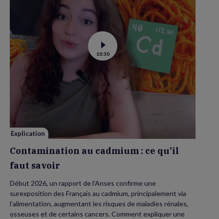
Voir
10:30
la
vidéo
de
Contamination
au
cadmium :
ce
qu’il
faut
savoir
Explication
Contamination au cadmium : ce qu’il
faut savoir
Début 2026, un rapport de l’Anses confirme une
surexposition des Français au cadmium, principalement via
l’alimentation, augmentant les risques de maladies rénales,
osseuses et de certains cancers. Comment expliquer une