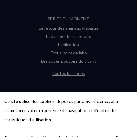
SÉRIES DU MOMENT
Le retour des animaux disparus
L’odyssée des minéraux
Explication
Trous noirs de labo
Les super-pouvoirs du vivant
Toutes les séries
DERNIÈRES ENQUÊTES
Ce site utilise des cookies, déposés par Universcience, afin 
6000 exoplanètes, et pas de « Terre »
en vue ?
d’améliorer votre expérience de navigation et d’établir des 
Quel avenir pour les cryptos ?
statistiques d’utilisation.

Un loup préhistorique ressuscité ? La
désextinction en question