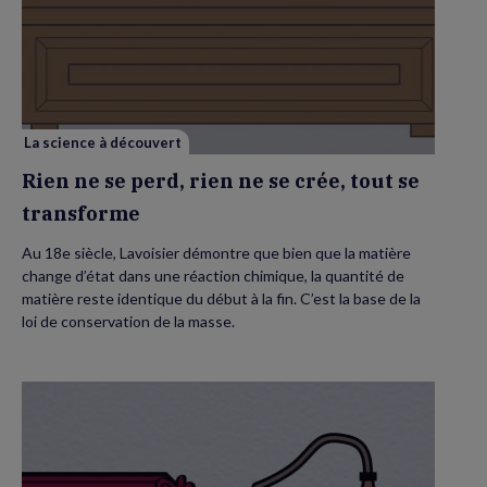
Rien
ne
se
perd,
rien
ne
se
crée,
tout
se
La science à découvert
transforme
Rien ne se perd, rien ne se crée, tout se
transforme
Au 18e siècle, Lavoisier démontre que bien que la matière
change d’état dans une réaction chimique, la quantité de
matière reste identique du début à la fin. C’est la base de la
loi de conservation de la masse.