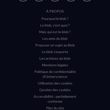
suivre
suivre
suivre
suivre
RSS
À PROPOS
sur
sur
sur
sur
Pourquoi le blob ?
YouTube
Instagram
Facebook
Twitter
Le blob, c'est quoi ?
(nouvelle
(nouvelle
(nouvelle
(nouvelle
Mais qui est le blob ?
fenêtre)
fenêtre)
fenêtre)
fenêtre)
Les amis du blob
Proposer un sujet au Blob
Le blob s'exporte
Les archives du blob
Mentions légales
Politique de confidentialité
d'Universcience
Utilisation des cookies
Gestion des cookies
Accessibilité : partiellement
conforme
Plan du site