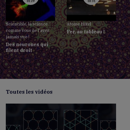
01:29
03:31
Sciencible, la science
Atome Hôtel
L
comme vous ne l'avez
Fer, au tableau !
jamais vue !
Des neurones qui
filent droit
Toutes les vidéos