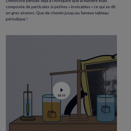
Démocrite pensait déjà à l’Antiquité que la matière était
composée de particules si petites « insécables » ce qui se dit
en grec atomos. Que de chemin jusqu’au fameux tableau
périodique !
Voir
03:53
la
vidéo
de
Ça
coule,
ça
flotte