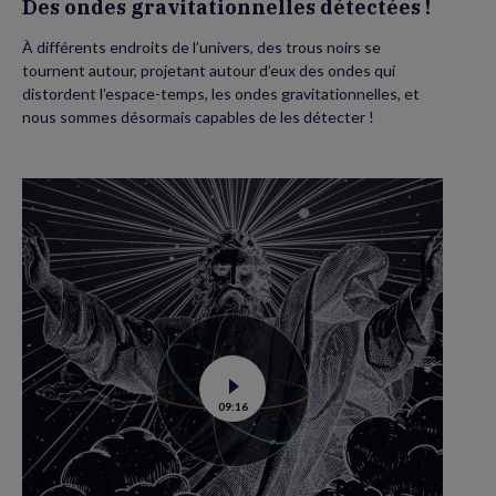
Des ondes gravitationnelles détectées !
À différents endroits de l’univers, des trous noirs se
tournent autour, projetant autour d’eux des ondes qui
distordent l’espace-temps, les ondes gravitationnelles, et
nous sommes désormais capables de les détecter !
Voir
09:16
la
vidéo
de
Les
géométries
non-
euclidiennes