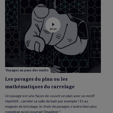
Voir
09:59
la
vidéo
de
Les
pavages
du
plan
ou
les
mathématiques
du
carrelage
Voyages au pays des maths
Les pavages du plan ou les
mathématiques du carrelage
Un pavage est une façon de couvrir un plan avec un motif
répétitif... carreler sa salle de bain par exemple ! Et au
magasin de bricolage, le choix de pavages s’avère bien plus
complexe qu’on pourrait l’imaginer !