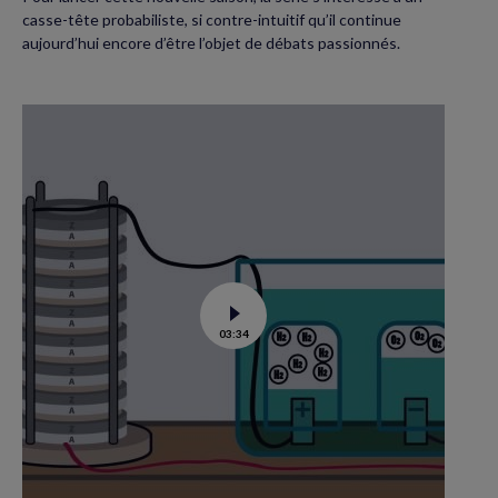
casse-tête probabiliste, si contre-intuitif qu’il continue
aujourd’hui encore d’être l’objet de débats passionnés.
Voir
03:34
la
vidéo
de
L’électricité,
c’est
de
la
chimie