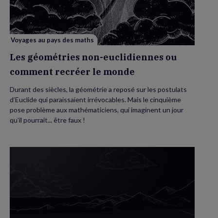
ou
comment
recréer
le
monde
Voyages au pays des maths
Les géométries non-euclidiennes ou
comment recréer le monde
Durant des siècles, la géométrie a reposé sur les postulats
d’Euclide qui paraissaient irrévocables. Mais le cinquième
pose problème aux mathématiciens, qui imaginent un jour
qu'il pourrait... être faux !