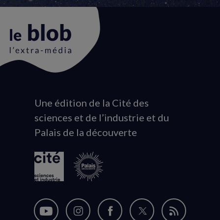
Une édition de la Cité des
Animation
sciences et de l’industrie et du
du
Palais de la découverte
logo
Nous
Nous
Nous
Nous
Flux