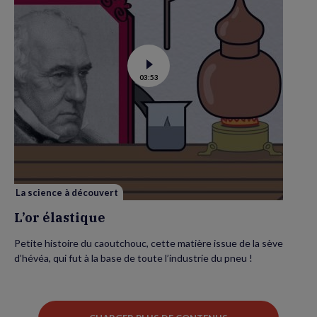
Voir
03:53
la
vidéo
de
L’or
élastique
La science à découvert
L’or élastique
Petite histoire du caoutchouc, cette matière issue de la sève
d’hévéa, qui fut à la base de toute l’industrie du pneu !