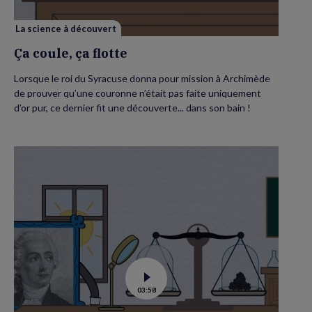
La science à découvert
Ça coule, ça flotte
Lorsque le roi du Syracuse donna pour mission à Archimède
de prouver qu’une couronne n’était pas faite uniquement
d’or pur, ce dernier fit une découverte... dans son bain !
Voir
03:58
la
vidéo
de