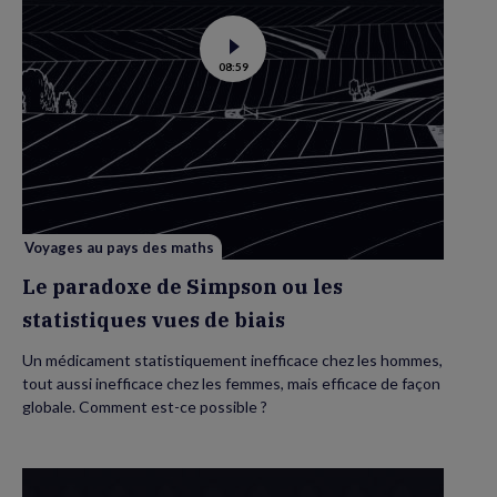
Voir
08:59
la
vidéo
de
Le
paradoxe
de
Simpson
ou
les
statistiques
vues
de
biais
Voyages au pays des maths
Le paradoxe de Simpson ou les
statistiques vues de biais
Un médicament statistiquement inefficace chez les hommes,
tout aussi inefficace chez les femmes, mais efficace de façon
globale. Comment est-ce possible ?