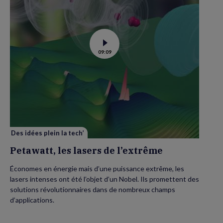
Voir
09:09
la
vidéo
de
Petawatt,
les
lasers
de
l’extrême
Des idées plein la tech’
Petawatt, les lasers de l’extrême
Économes en énergie mais d’une puissance extrême, les
lasers intenses ont été l’objet d’un Nobel. Ils promettent des
solutions révolutionnaires dans de nombreux champs
d’applications.