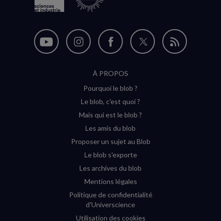
Nous
Nous
Nous
Nous
Flux
suivre
suivre
suivre
suivre
RSS
À PROPOS
sur
sur
sur
sur
Pourquoi le blob ?
YouTube
Instagram
Facebook
Twitter
Le blob, c'est quoi ?
(nouvelle
(nouvelle
(nouvelle
(nouvelle
Mais qui est le blob ?
fenêtre)
fenêtre)
fenêtre)
fenêtre)
Les amis du blob
Proposer un sujet au Blob
Le blob s'exporte
Les archives du blob
Mentions légales
Politique de confidentialité
d'Universcience
Utilisation des cookies