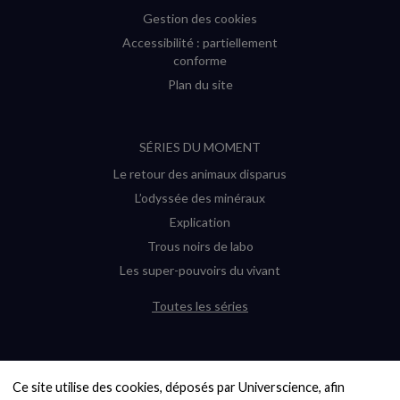
Gestion des cookies
Accessibilité : partiellement
conforme
Plan du site
SÉRIES DU MOMENT
Le retour des animaux disparus
L’odyssée des minéraux
Explication
Trous noirs de labo
Les super-pouvoirs du vivant
Toutes les séries
DERNIÈRES ENQUÊTES
Ce site utilise des cookies, déposés par Universcience, afin 
6000 exoplanètes, et pas de « Terre »