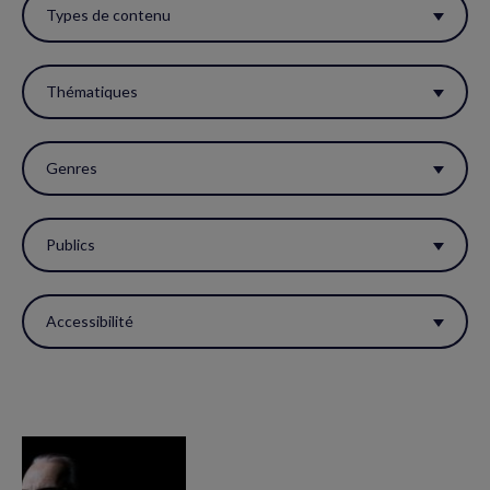
ces
Types de contenu
filtres
pour
Thématiques
réactualiser
la
Genres
page.
Publics
Accessibilité