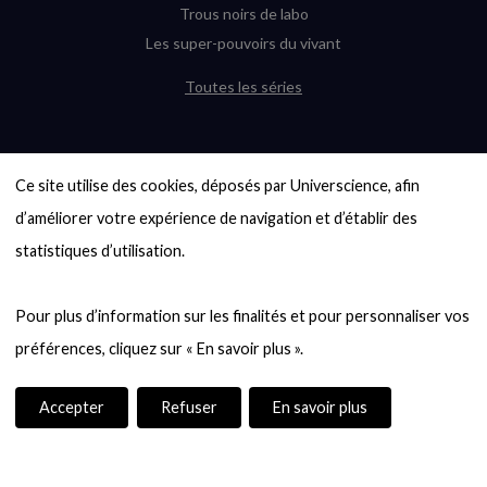
Trous noirs de labo
Les super-pouvoirs du vivant
Toutes les séries
DERNIÈRES ENQUÊTES
Ce site utilise des cookies, déposés par Universcience, afin 
6000 exoplanètes, et pas de « Terre »
en vue ?
d’améliorer votre expérience de navigation et d’établir des 
Quel avenir pour les cryptos ?
statistiques d’utilisation.

Un loup préhistorique ressuscité ? La
désextinction en question
Pour plus d’information sur les finalités et pour personnaliser vos 
Entre mathématiques et politique : la
quête d’un vote équitable
Évaluer l’intelligence humaine : un vrai
casse-tête
Accepter
Refuser
En savoir plus
Toutes les enquêtes