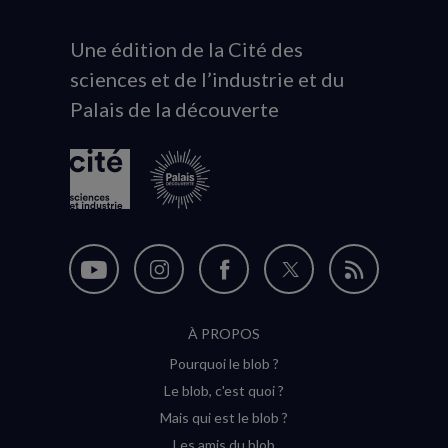
Une édition de la Cité des
Animation
sciences et de l’industrie et du
du
Palais de la découverte
logo
Nous
Nous
Nous
Nous
Flux
suivre
suivre
suivre
suivre
RSS
À PROPOS
sur
sur
sur
sur
Pourquoi le blob ?
YouTube
Instagram
Facebook
Twitter
Le blob, c'est quoi ?
(nouvelle
(nouvelle
(nouvelle
(nouvelle
Mais qui est le blob ?
fenêtre)
fenêtre)
fenêtre)
fenêtre)
Les amis du blob