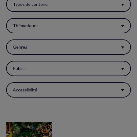
ces
Types de contenu
filtres
pour
Thématiques
réactualiser
la
Genres
page.
Publics
Accessibilité