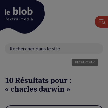
Animation
du
logo
Recherche
10 Résultats pour :
« charles darwin »
Utiliser