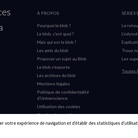
ces
À PROPOS
SÉRIES
a
Pourquoi le blob ?
Le retou
Le blob, c'est quoi ?
L’odyss
Mais qui est le blob ?
Explicat
Les amis du blob
Trous no
Proposer un sujet au Blob
Les supe
Le blob s'exporte
Toutes l
Les archives du blob
Mentions légales
Politique de confidentialité
d'Universcience
Utilisation des cookies
Gestion des cookies
r votre expérience de navigation et d’établir des statistiques d’utilisati
Accessibilité : partiellement
conforme
Plan du site