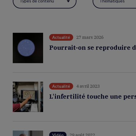
Types de contenu
Thématiques
ces
filtres
pour
réactualiser
27 mars 2026
Actualité
la
Pourrait-on se reproduire d
page.
4 avril 2023
Actualité
L'infertilité touche une per
29 août 2022
Vidéo