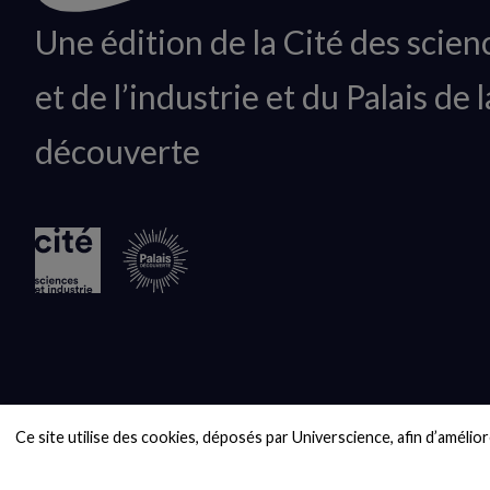
Animation
Une édition de la Cité des scien
du
et de l’industrie et du Palais de l
logo
découverte
Ce site utilise des cookies, déposés par Universcience, afin d’améliore