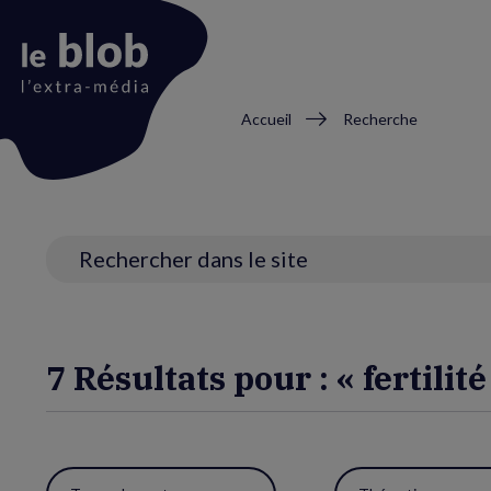
Fil
Accueil
Recherche
d'Ariane
Animation
du
logo
Recherche
7 Résultats pour : « fertilité
Utiliser