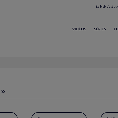
Le blob, c’est quo
VIDÉOS
SÉRIES
F
 »